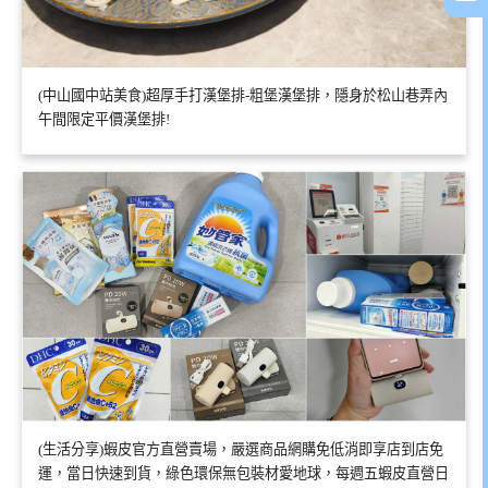
(中山國中站美食)超厚手打漢堡排-粗堡漢堡排，隱身於松山巷弄內
午間限定平價漢堡排!
(生活分享)蝦皮官方直營賣場，嚴選商品網購免低消即享店到店免
運，當日快速到貨，綠色環保無包裝材愛地球，每週五蝦皮直營日