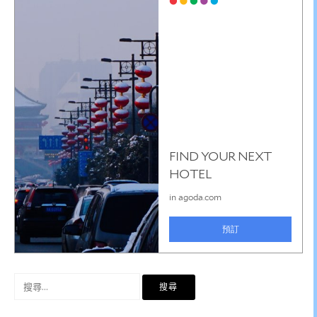
搜
尋
關