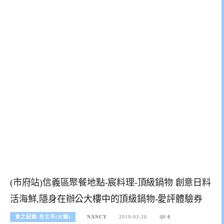
(市府站)信義區聚餐地點-宸料理-頂級鍋物 創意日料
活海鮮,隱身在辦公大樓中的頂級鍋物-愛評體驗券
食之紀錄-台北市(火鍋)
NANCY
2019-03-26
0