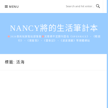
Skip
MENU
to
content
NANCY將的生活筆計本
2026食尚玩家駐站部落客
文章將不定期刊登在《OPENRICE》、《輕旅
行》、《窩客島》、《愛食記》、《波波黛麗》等媒體網站
標籤:
活海