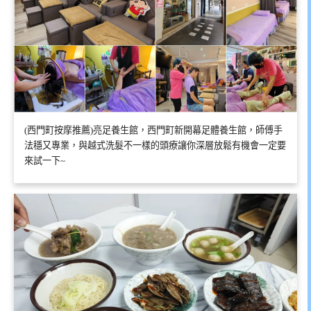
(西門町按摩推薦)亮足養生館，西門町新開幕足體養生館，師傅手
法穩又專業，與越式洗髮不一樣的頭療讓你深層放鬆有機會一定要
來試一下~