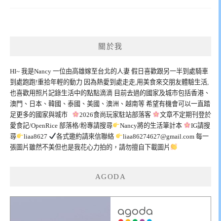
關於我
HI~ 我是Nancy 一位由高雄嫁至台北的人妻 假日喜歡跟另一半到處騎車
到處跑跑!重拾年輕的動力 因為熱愛到處走走,用美食來交朋友體驗生活,
也喜歡用照片記錄生活中的點點滴滴 目前去過的國家及城市包括香港、
澳門、日本、韓國、泰國、美國、澳洲、越南等 希望有機會可以一直踏
足更多的國家與城市
2026食尚玩家駐站部落客
文章不定期刊登於
愛食記/OpenRice 部落格/粉專請搜尋
Nancy將的生活筆計本
IG請搜
尋
liaa8627
各式邀約請來信聯絡
liaa86274627@gmail.com
每一
張圖片雖然不美但也是我花心力拍的，請勿擅自下載圖片
AGODA