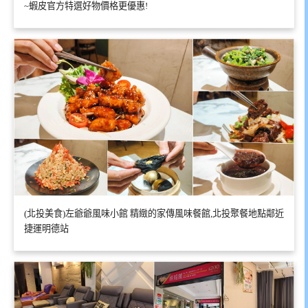
~蝦皮官方特選好物價格更優惠!
(北投美食)左爺爺風味小館 精緻的家傳風味餐館,北投聚餐地點鄰近
捷運明德站