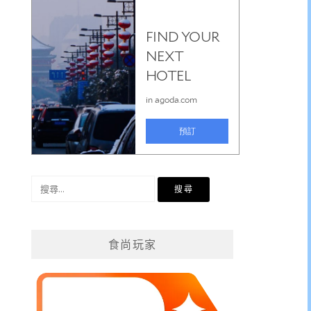
搜
尋
關
鍵
食尚玩家
字: