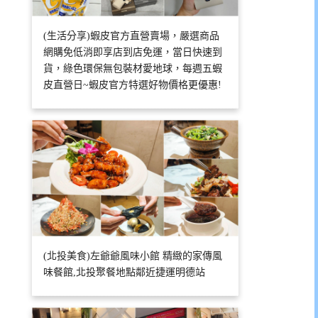
(生活分享)蝦皮官方直營賣場，嚴選商品
網購免低消即享店到店免運，當日快速到
貨，綠色環保無包裝材愛地球，每週五蝦
皮直營日~蝦皮官方特選好物價格更優惠!
(北投美食)左爺爺風味小館 精緻的家傳風
味餐館,北投聚餐地點鄰近捷運明德站