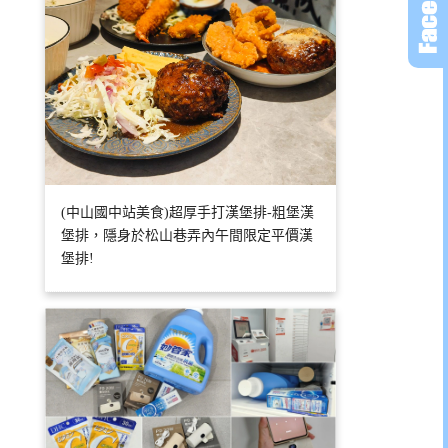
(中山國中站美食)超厚手打漢堡排-粗堡漢
堡排，隱身於松山巷弄內午間限定平價漢
堡排!