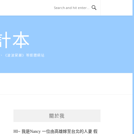
計本
》、《波波黛麗》等媒體網站
關於我
HI~ 我是Nancy 一位由高雄嫁至台北的人妻 假