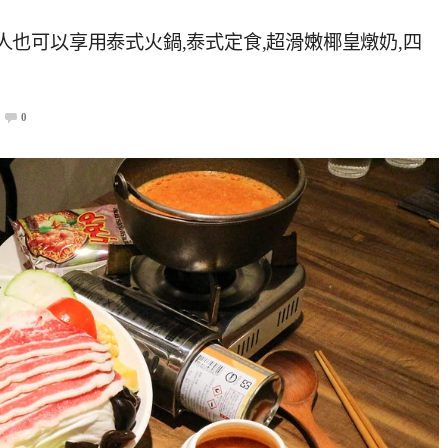
弟,一個人也可以享用泰式火鍋,泰式定食,超滑嫩椰皇燉奶,四
0