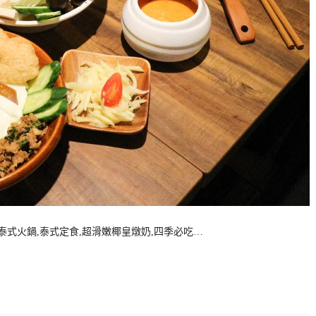
以享用泰式火鍋,泰式定食,超滑嫩椰皇燉奶,四季必吃…