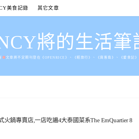
NCY美食記錄
其它文章
ANCY將的生活筆
客
文章將不定期刊登在《OPENRICE》、《輕旅行》、《窩客島》、《愛食記
泰式火鍋專賣店,一店吃遍4大泰國菜系The EmQuartier 8