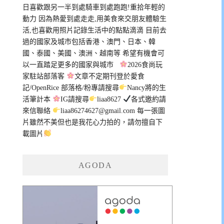
日喜歡跟另一半到處騎車到處跑跑!重拾年輕的
動力 因為熱愛到處走走,用美食來交朋友體驗生
活,也喜歡用照片記錄生活中的點點滴滴 目前去
過的國家及城市包括香港、澳門、日本、韓
國、泰國、美國、澳洲、越南等 希望有機會可
以一直踏足更多的國家與城市
2026食尚玩
家駐站部落客
文章不定期刊登於愛食
記/OpenRice 部落格/粉專請搜尋
Nancy將的生
活筆計本
IG請搜尋
liaa8627
各式邀約請
來信聯絡
liaa86274627@gmail.com
每一張圖
片雖然不美但也是我花心力拍的，請勿擅自下
載圖片
AGODA