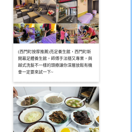
(西門町按摩推薦)亮足養生館，西門町新
開幕足體養生館，師傅手法穩又專業，與
越式洗髮不一樣的頭療讓你深層放鬆有機
會一定要來試一下~