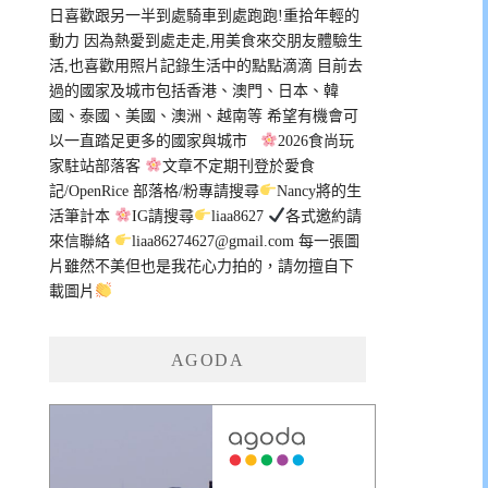
日喜歡跟另一半到處騎車到處跑跑!重拾年輕的
動力 因為熱愛到處走走,用美食來交朋友體驗生
活,也喜歡用照片記錄生活中的點點滴滴 目前去
過的國家及城市包括香港、澳門、日本、韓
國、泰國、美國、澳洲、越南等 希望有機會可
以一直踏足更多的國家與城市
2026食尚玩
家駐站部落客
文章不定期刊登於愛食
記/OpenRice 部落格/粉專請搜尋
Nancy將的生
活筆計本
IG請搜尋
liaa8627
各式邀約請
來信聯絡
liaa86274627@gmail.com
每一張圖
片雖然不美但也是我花心力拍的，請勿擅自下
載圖片
AGODA