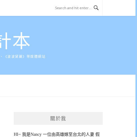
計本
》、《波波黛麗》等媒體網站
關於我
HI~ 我是Nancy 一位由高雄嫁至台北的人妻 假