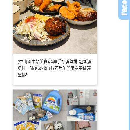
(中山國中站美食)超厚手打漢堡排-粗堡漢
堡排，隱身於松山巷弄內午間限定平價漢
堡排!