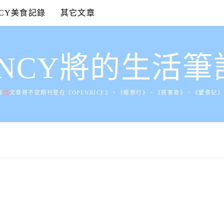
NCY美食記錄
其它文章
ANCY將的生活筆
客
文章將不定期刊登在《OPENRICE》、《輕旅行》、《窩客島》、《愛食記