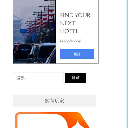
搜
尋
關
鍵
食尚玩家
字: