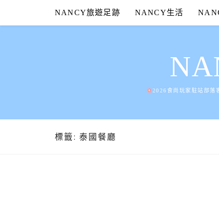
Skip
NANCY旅遊足跡
NANCY生活
NA
to
content
N
2026食尚玩家駐站部落
標籤:
泰國餐廳