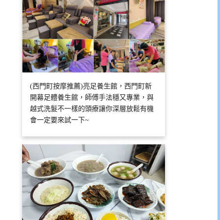
(西門町按摩推薦)亮足養生館，西門町新
開幕足體養生館，師傅手法穩又專業，與
越式洗髮不一樣的頭療讓你深層放鬆有機
會一定要來試一下~