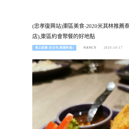
(忠孝復興站)東區美食-2020米其林推薦泰國餐
店),東區約會聚餐的好地點
NANCY
2020-10-17
食之紀錄-台北市(異國料理)