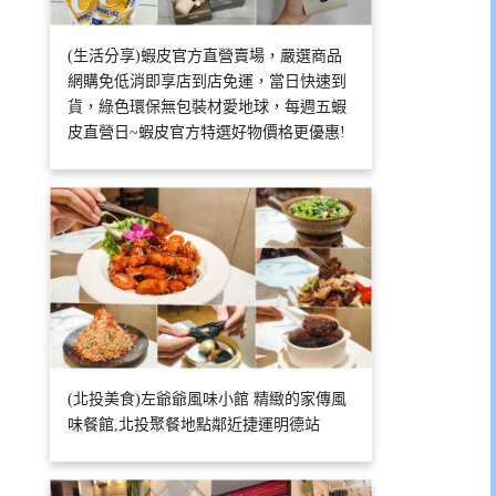
(生活分享)蝦皮官方直營賣場，嚴選商品
網購免低消即享店到店免運，當日快速到
貨，綠色環保無包裝材愛地球，每週五蝦
皮直營日~蝦皮官方特選好物價格更優惠!
(北投美食)左爺爺風味小館 精緻的家傳風
味餐館,北投聚餐地點鄰近捷運明德站