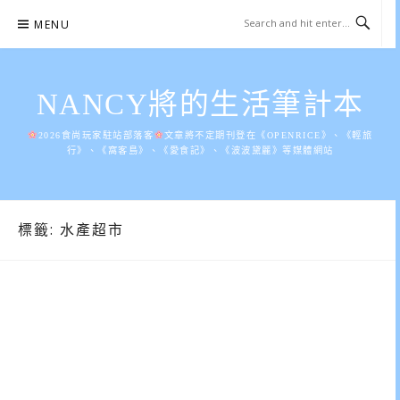
Skip
MENU
to
content
NANCY將的生活筆計本
2026食尚玩家駐站部落客
文章將不定期刊登在《OPENRICE》、《輕旅
行》、《窩客島》、《愛食記》、《波波黛麗》等媒體網站
標籤:
水產超市