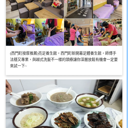
(西門町按摩推薦)亮足養生館，西門町新開幕足體養生館，師傅手
法穩又專業，與越式洗髮不一樣的頭療讓你深層放鬆有機會一定要
來試一下~