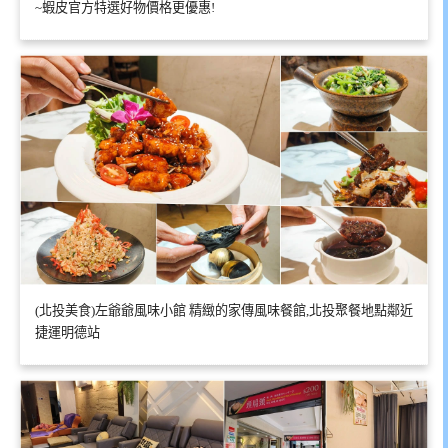
~蝦皮官方特選好物價格更優惠!
(北投美食)左爺爺風味小館 精緻的家傳風味餐館,北投聚餐地點鄰近
捷運明德站