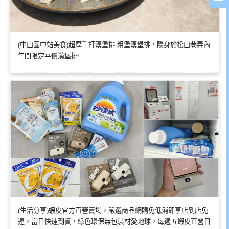
(中山國中站美食)超厚手打漢堡排-粗堡漢堡排，隱身於松山巷弄內
午間限定平價漢堡排!
(生活分享)蝦皮官方直營賣場，嚴選商品網購免低消即享店到店免
運，當日快速到貨，綠色環保無包裝材愛地球，每週五蝦皮直營日