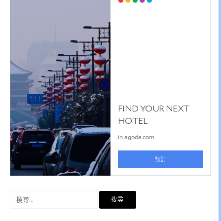
搜
尋
關