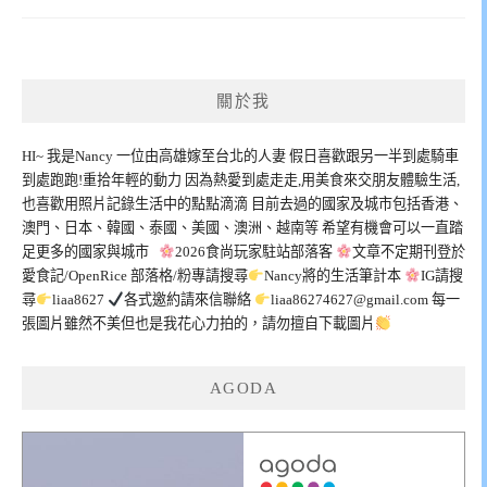
關於我
HI~ 我是Nancy 一位由高雄嫁至台北的人妻 假日喜歡跟另一半到處騎車
到處跑跑!重拾年輕的動力 因為熱愛到處走走,用美食來交朋友體驗生活,
也喜歡用照片記錄生活中的點點滴滴 目前去過的國家及城市包括香港、
澳門、日本、韓國、泰國、美國、澳洲、越南等 希望有機會可以一直踏
足更多的國家與城市
2026食尚玩家駐站部落客
文章不定期刊登於
愛食記/OpenRice 部落格/粉專請搜尋
Nancy將的生活筆計本
IG請搜
尋
liaa8627
各式邀約請來信聯絡
liaa86274627@gmail.com
每一
張圖片雖然不美但也是我花心力拍的，請勿擅自下載圖片
AGODA