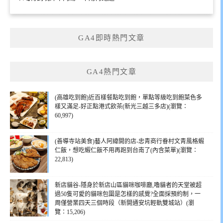
GA4即時熱門文章
GA4熱門文章
(高雄吃到飽)近百樣餐點吃到飽，單點等級吃到飽菜色多
樣又滿足-好正點港式飲茶(新光三越三多店)(瀏覽：
60,997)
(善導寺站美食)藝人阿緯開的店-忠青商行眷村文青風格蝦
仁飯，想吃蝦仁飯不用再跑到台南了(內含菜單)(瀏覽：
22,813)
新店貓谷-隱身於新店山區貓咪咖啡廳,嚕貓者的天堂被超
過50隻可愛的貓咪包圍是怎樣的感覺?全面採預約制，一
周僅營業四天三個時段（新開通安坑輕軌雙城站）(瀏
覽：15,206)