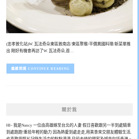
(忠孝敦化站)W. 瓦法奇朵東區敦南店/東區聚餐/平價異國料理/新菜單推
出 剛好有機會再訪了W. 瓦法奇朵,首…
CONTINUE READING
關於我
HI~ 我是Nancy 一位由高雄嫁至台北的人妻 假日喜歡跟另一半到處騎車
到處跑跑!重拾年輕的動力 因為熱愛到處走走,用美食來交朋友體驗生活,
也喜歡用照片記錄生活中的點點滴滴 目前去過的國家及城市包括香港、