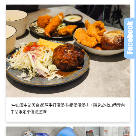
(中山國中站美食)超厚手打漢堡排-粗堡漢堡排，隱身於松山巷弄內
午間限定平價漢堡排!