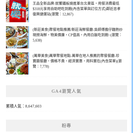
王品全新品牌-就饗鐵板燒進軍台北東區，用餐消費最低
$318元享用自助吧吃到飽(內含菜單與訂位方式)鄰近忠孝
復興捷運站(瀏覽：12,867)
(新莊美食)聚餐地點推薦/新莊海鮮餐廳-吳師傅擔仔麵熱炒
現撈海鮮，物美價廉，CP值高，內用白飯吃到飽~(瀏覽：
5,638)
(萬華美食)萬華聚餐地點-萬華在地人推薦的聚餐餐廳-珍
寶園餐廳，價格不貴，經濟實惠，用料實在(內含菜單)(瀏
覽：7,778)
GA4瀏覽人氣
累積人氣：8,647,603
粉專