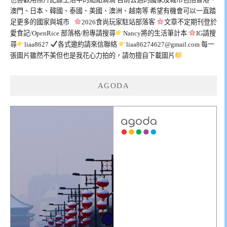
澳門、日本、韓國、泰國、美國、澳洲、越南等 希望有機會可以一直踏
足更多的國家與城市
2026食尚玩家駐站部落客
文章不定期刊登於
愛食記/OpenRice 部落格/粉專請搜尋
Nancy將的生活筆計本
IG請搜
尋
liaa8627
各式邀約請來信聯絡
liaa86274627@gmail.com
每一
張圖片雖然不美但也是我花心力拍的，請勿擅自下載圖片
AGODA