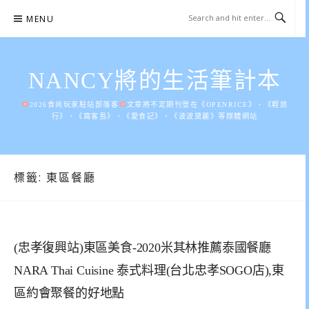
Skip
MENU
to
content
NANCY將的生活筆計本
2026食尚玩家駐站部落客
文章將不定期刊登在《OPENRICE》、《輕旅
行》、《窩客島》、《愛食記》、《波波黛麗》等媒體網站
標籤:
東區餐廳
(忠孝復興站)東區美食-2020米其林推薦泰國餐廳
NARA Thai Cuisine 泰式料理(台北忠孝SOGO店),東
區約會聚餐的好地點