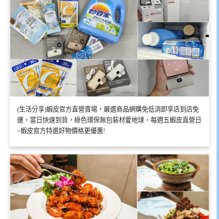
(生活分享)蝦皮官方直營賣場，嚴選商品網購免低消即享店到店免
運，當日快速到貨，綠色環保無包裝材愛地球，每週五蝦皮直營日
~蝦皮官方特選好物價格更優惠!