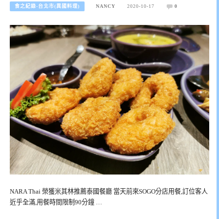
食之紀錄-台北市(異國料理)
NANCY
2020-10-17
0
NARA Thai 榮獲米其林推薦泰國餐廳 當天前來SOGO分店用餐,訂位客人
近乎全滿,用餐時間限制90分鐘 …