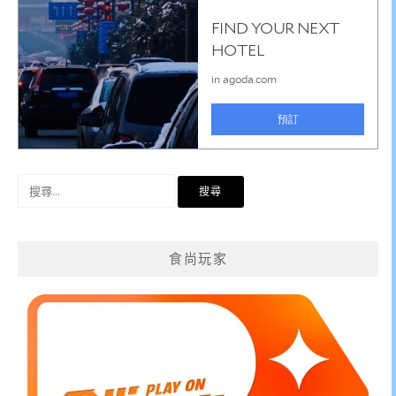
搜
尋
關
鍵
食尚玩家
字: