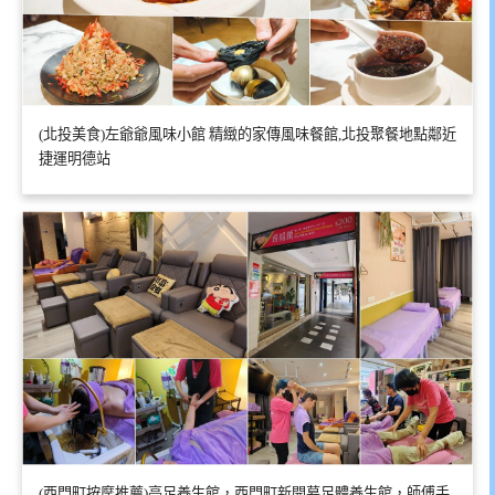
(北投美食)左爺爺風味小館 精緻的家傳風味餐館,北投聚餐地點鄰近
捷運明德站
(西門町按摩推薦)亮足養生館，西門町新開幕足體養生館，師傅手