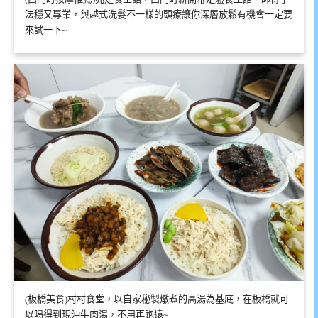
法穩又專業，與越式洗髮不一樣的頭療讓你深層放鬆有機會一定要
來試一下~
(板橋美食)村村食堂，以自家秘製燉煮的高湯為基底，在板橋就可
以喝得到現沖牛肉湯，不用再跑遠~