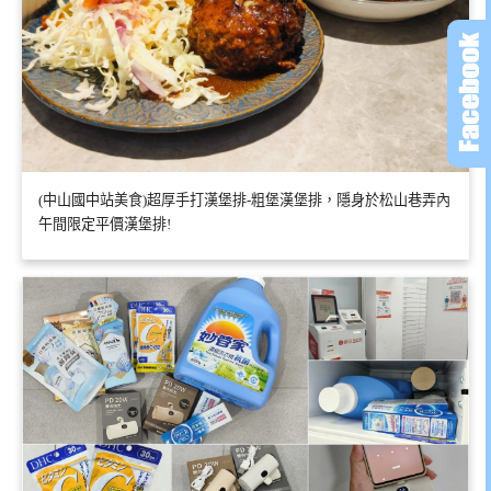
(中山國中站美食)超厚手打漢堡排-粗堡漢堡排，隱身於松山巷弄內
午間限定平價漢堡排!