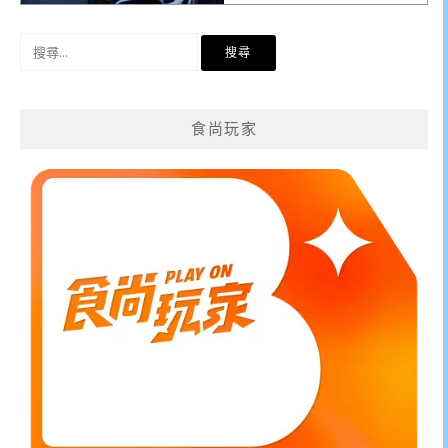
搜
尋
關
鍵
食尚玩家
字: