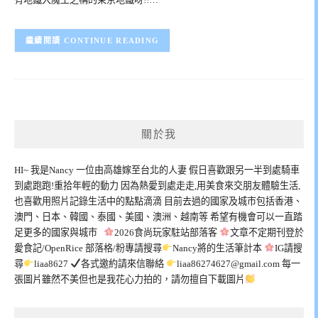
CONTINUE READING
關於我
HI~ 我是Nancy 一位由高雄嫁至台北的人妻 假日喜歡跟另一半到處騎車
到處跑跑!重拾年輕的動力 因為熱愛到處走走,用美食來交朋友體驗生活,
也喜歡用照片記錄生活中的點點滴滴 目前去過的國家及城市包括香港、
澳門、日本、韓國、泰國、美國、澳洲、越南等 希望有機會可以一直踏
足更多的國家與城市
2026食尚玩家駐站部落客
文章不定期刊登於
愛食記/OpenRice 部落格/粉專請搜尋
Nancy將的生活筆計本
IG請搜
尋
liaa8627
各式邀約請來信聯絡
liaa86274627@gmail.com
每一
張圖片雖然不美但也是我花心力拍的，請勿擅自下載圖片