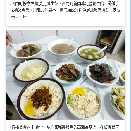
(西門町按摩推薦)亮足養生館，西門町新開幕足體養生館，師傅手
法穩又專業，與越式洗髮不一樣的頭療讓你深層放鬆有機會一定要
來試一下~
(板橋美食)村村食堂，以自家秘製燉煮的高湯為基底，在板橋就可