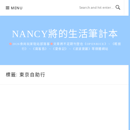
Skip
MENU
to
content
NANCY將的生活筆計本
2026食尚玩家駐站部落客
文章將不定期刊登在《OPENRICE》、《輕旅
行》、《窩客島》、《愛食記》、《波波黛麗》等媒體網站
標籤:
東京自助行