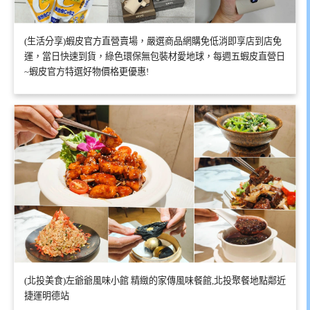
(生活分享)蝦皮官方直營賣場，嚴選商品網購免低消即享店到店免
運，當日快速到貨，綠色環保無包裝材愛地球，每週五蝦皮直營日
~蝦皮官方特選好物價格更優惠!
(北投美食)左爺爺風味小館 精緻的家傳風味餐館,北投聚餐地點鄰近
捷運明德站