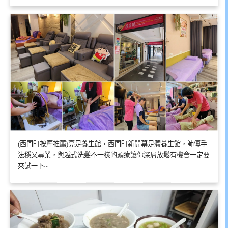
(西門町按摩推薦)亮足養生館，西門町新開幕足體養生館，師傅手
法穩又專業，與越式洗髮不一樣的頭療讓你深層放鬆有機會一定要
來試一下~