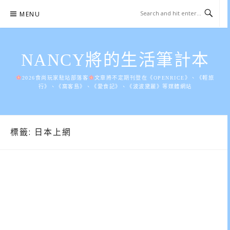
Skip
MENU
to
content
NANCY將的生活筆計本
2026食尚玩家駐站部落客
文章將不定期刊登在《OPENRICE》、《輕旅
行》、《窩客島》、《愛食記》、《波波黛麗》等媒體網站
標籤:
日本上網