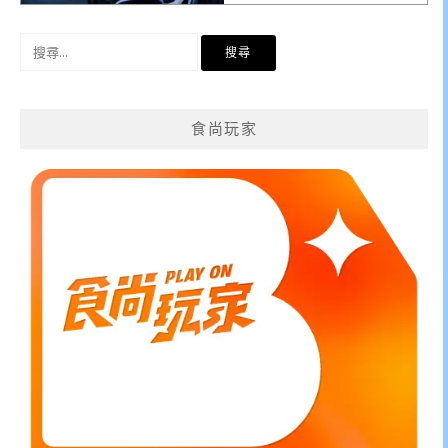
搜
尋
關
鍵
食尚玩家
字: