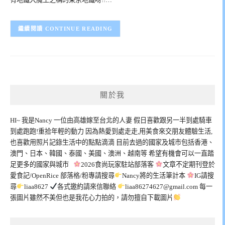
CONTINUE READING
關於我
HI~ 我是Nancy 一位由高雄嫁至台北的人妻 假日喜歡跟另一半到處騎車
到處跑跑!重拾年輕的動力 因為熱愛到處走走,用美食來交朋友體驗生活,
也喜歡用照片記錄生活中的點點滴滴 目前去過的國家及城市包括香港、
澳門、日本、韓國、泰國、美國、澳洲、越南等 希望有機會可以一直踏
足更多的國家與城市
2026食尚玩家駐站部落客
文章不定期刊登於
愛食記/OpenRice 部落格/粉專請搜尋
Nancy將的生活筆計本
IG請搜
尋
liaa8627
各式邀約請來信聯絡
liaa86274627@gmail.com
每一
張圖片雖然不美但也是我花心力拍的，請勿擅自下載圖片