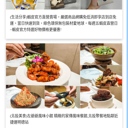
(生活分享)蝦皮官方直營賣場，嚴選商品網購免低消即享店到店免
運，當日快速到貨，綠色環保無包裝材愛地球，每週五蝦皮直營日
~蝦皮官方特選好物價格更優惠!
(北投美食)左爺爺風味小館 精緻的家傳風味餐館,北投聚餐地點鄰近
捷運明德站