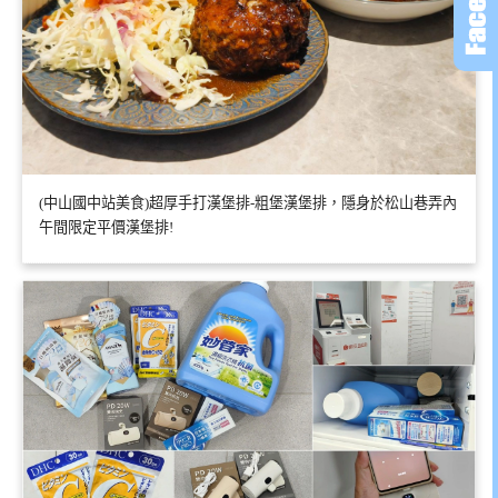
(中山國中站美食)超厚手打漢堡排-粗堡漢堡排，隱身於松山巷弄內
午間限定平價漢堡排!