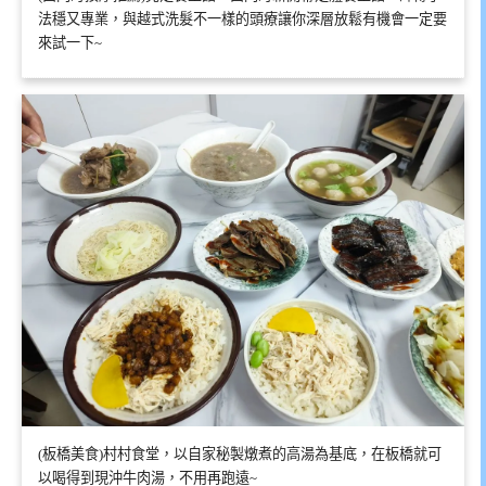
法穩又專業，與越式洗髮不一樣的頭療讓你深層放鬆有機會一定要
來試一下~
(板橋美食)村村食堂，以自家秘製燉煮的高湯為基底，在板橋就可
以喝得到現沖牛肉湯，不用再跑遠~