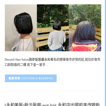
DreamS Hair Salon圓夢髮藝離永和著名的樂華夜市非常的近,就位於夜市
口斜對面的二樓 底下是一家手…
CONTINUE READING
(永和美髮)新北髮廊-wor hair 永和店出國前來改變新