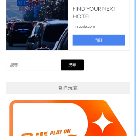
搜
尋
關
鍵
食尚玩家
字: