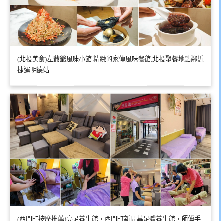
(北投美食)左爺爺風味小館 精緻的家傳風味餐館,北投聚餐地點鄰近
捷運明德站
(西門町按摩推薦)亮足養生館，西門町新開幕足體養生館，師傅手