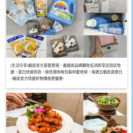
(生活分享)蝦皮官方直營賣場，嚴選商品網購免低消即享店到店免
運，當日快速到貨，綠色環保無包裝材愛地球，每週五蝦皮直營日
~蝦皮官方特選好物價格更優惠!