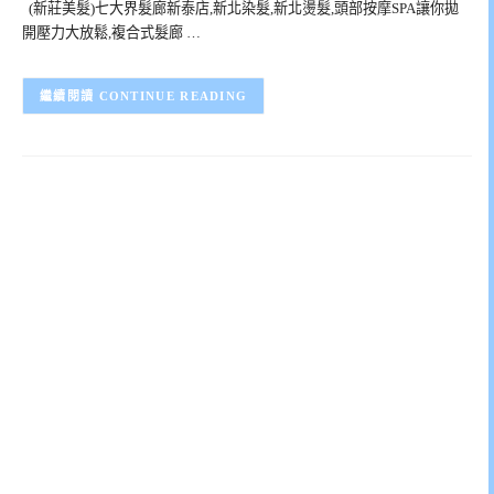
(新莊美髮)七大界髮廊新泰店,新北染髮,新北燙髮,頭部按摩SPA讓你拋
開壓力大放鬆,複合式髮廊 …
CONTINUE READING