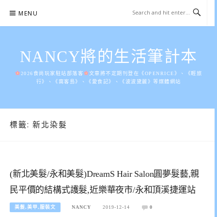
Skip
MENU
to
content
NANCY將的生活筆計本
2026食尚玩家駐站部落客
文章將不定期刊登在《OPENRICE》、《輕旅
行》、《窩客島》、《愛食記》、《波波黛麗》等媒體網站
標籤:
新北染髮
(新北美髮/永和美髮)DreamS Hair Salon圓夢髮藝,親
民平價的結構式護髮,近樂華夜市/永和頂溪捷運站
美髮,美甲,服裝文
NANCY
2019-12-14
0