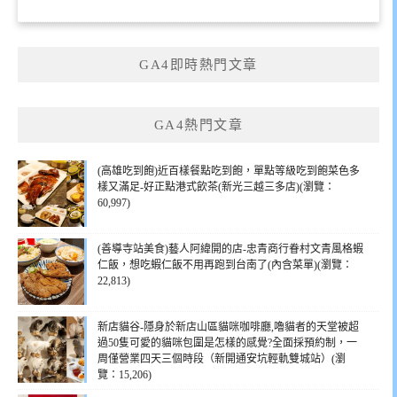
GA4即時熱門文章
GA4熱門文章
(高雄吃到飽)近百樣餐點吃到飽，單點等級吃到飽菜色多
樣又滿足-好正點港式飲茶(新光三越三多店)(瀏覽：
60,997)
(善導寺站美食)藝人阿緯開的店-忠青商行眷村文青風格蝦
仁飯，想吃蝦仁飯不用再跑到台南了(內含菜單)(瀏覽：
22,813)
新店貓谷-隱身於新店山區貓咪咖啡廳,嚕貓者的天堂被超
過50隻可愛的貓咪包圍是怎樣的感覺?全面採預約制，一
周僅營業四天三個時段（新開通安坑輕軌雙城站）(瀏
覽：15,206)