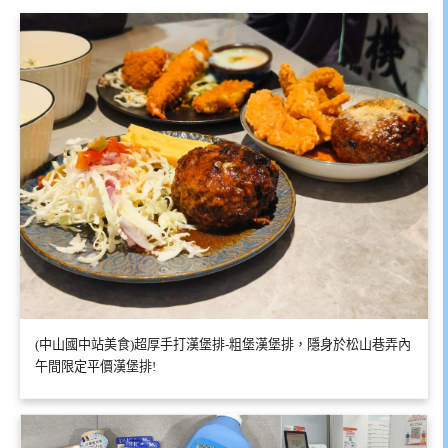
(中山國中站美食)超厚手打漢堡排-粗堡漢堡排，隱身於松山巷弄內
午間限定平價漢堡排!