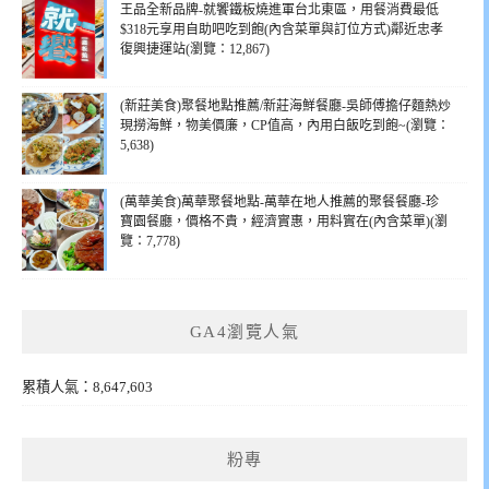
王品全新品牌-就饗鐵板燒進軍台北東區，用餐消費最低
$318元享用自助吧吃到飽(內含菜單與訂位方式)鄰近忠孝
復興捷運站(瀏覽：12,867)
(新莊美食)聚餐地點推薦/新莊海鮮餐廳-吳師傅擔仔麵熱炒
現撈海鮮，物美價廉，CP值高，內用白飯吃到飽~(瀏覽：
5,638)
(萬華美食)萬華聚餐地點-萬華在地人推薦的聚餐餐廳-珍
寶園餐廳，價格不貴，經濟實惠，用料實在(內含菜單)(瀏
覽：7,778)
GA4瀏覽人氣
累積人氣：8,647,603
粉專