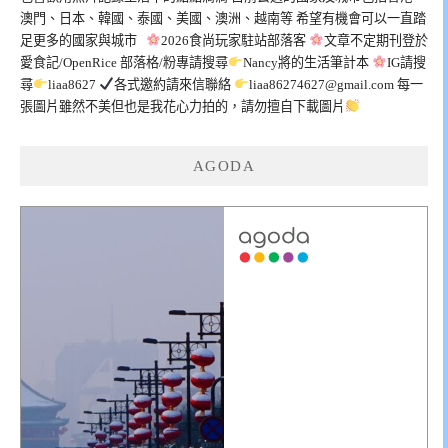
澳門、日本、韓國、泰國、美國、澳洲、越南等 希望有機會可以一直踏
足更多的國家與城市
2026食尚玩家駐站部落客
文章不定期刊登於
愛食記/OpenRice 部落格/粉專請搜尋
Nancy將的生活筆計本
IG請搜
尋
liaa8627
各式邀約請來信聯絡
liaa86274627@gmail.com
每一
張圖片雖然不美但也是我花心力拍的，請勿擅自下載圖片
AGODA