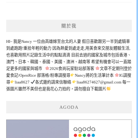
關於我
HI~ 我是Nancy 一位由高雄嫁至台北的人妻 假日喜歡跟另一半到處騎車
到處跑跑!重拾年輕的動力 因為熱愛到處走走,用美食來交朋友體驗生活,
也喜歡用照片記錄生活中的點點滴滴 目前去過的國家及城市包括香港、
澳門、日本、韓國、泰國、美國、澳洲、越南等 希望有機會可以一直踏
足更多的國家與城市
2026食尚玩家駐站部落客
文章不定期刊登於
愛食記/OpenRice 部落格/粉專請搜尋
Nancy將的生活筆計本
IG請搜
尋
liaa8627
各式邀約請來信聯絡
liaa86274627@gmail.com
每一
張圖片雖然不美但也是我花心力拍的，請勿擅自下載圖片
AGODA