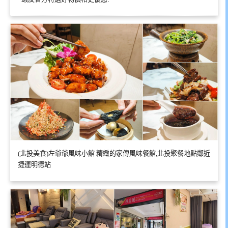
(北投美食)左爺爺風味小館 精緻的家傳風味餐館,北投聚餐地點鄰近
捷運明德站