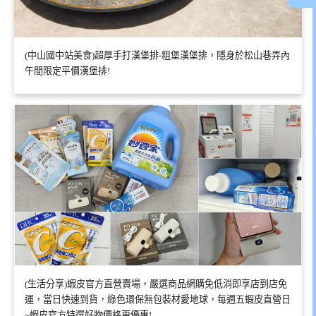
(中山國中站美食)超厚手打漢堡排-粗堡漢堡排，隱身於松山巷弄內
午間限定平價漢堡排!
(生活分享)蝦皮官方直營賣場，嚴選商品網購免低消即享店到店免
運，當日快速到貨，綠色環保無包裝材愛地球，每週五蝦皮直營日
~蝦皮官方特選好物價格更優惠!