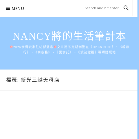
Skip
MENU
to
content
NANCY將的生活筆計本
2026食尚玩家駐站部落客
文章將不定期刊登在《OPENRICE》、《輕旅
行》、《窩客島》、《愛食記》、《波波黛麗》等媒體網站
標籤:
新光三越天母店