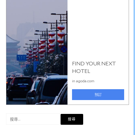
搜
尋
關