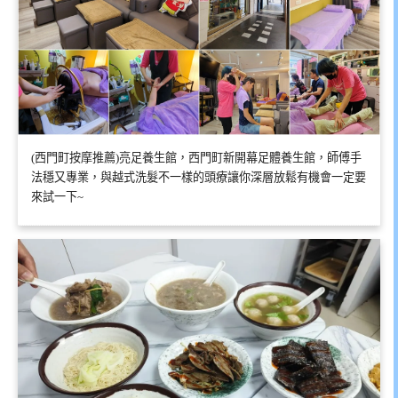
(西門町按摩推薦)亮足養生館，西門町新開幕足體養生館，師傅手
法穩又專業，與越式洗髮不一樣的頭療讓你深層放鬆有機會一定要
來試一下~