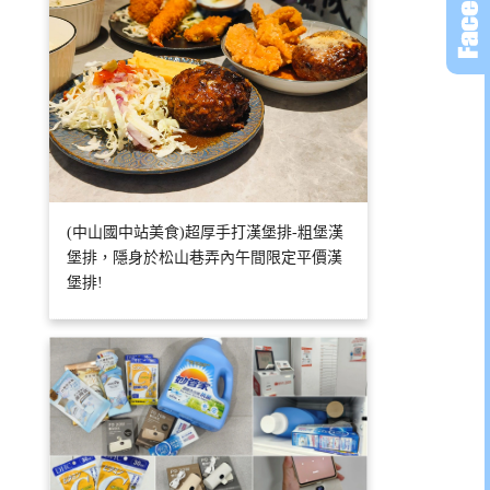
(中山國中站美食)超厚手打漢堡排-粗堡漢
堡排，隱身於松山巷弄內午間限定平價漢
堡排!