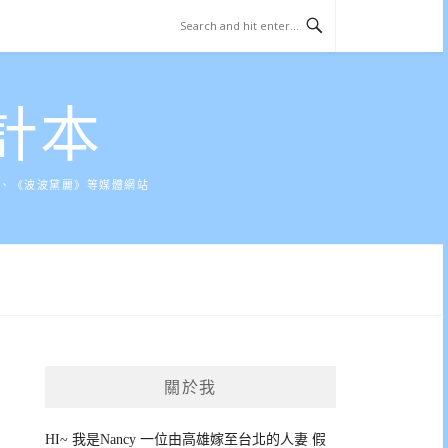
計本
》、《波波黛麗》等媒體網站
關於我
HI~ 我是Nancy 一位由高雄嫁至台北的人妻 假