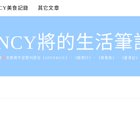
NCY美食記錄
其它文章
ANCY將的生活筆
客
文章將不定期刊登在《OPENRICE》、《輕旅行》、《窩客島》、《愛食記