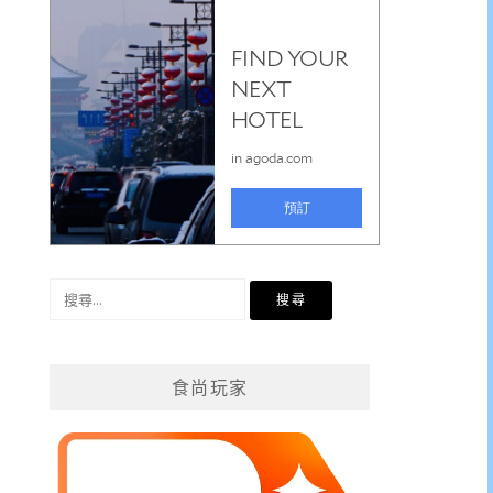
搜
尋
關
鍵
食尚玩家
字: