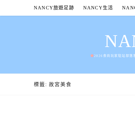
Skip
NANCY旅遊足跡
NANCY生活
NA
to
content
N
2026食尚玩家駐站部落
標籤:
故宮美食