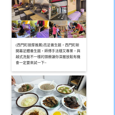
(西門町按摩推薦)亮足養生館，西門町新
開幕足體養生館，師傅手法穩又專業，與
越式洗髮不一樣的頭療讓你深層放鬆有機
會一定要來試一下~