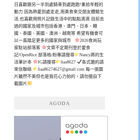
日喜歡跟另一半到處騎車到處跑跑!重拾年輕的
動力 因為熱愛到處走走,用美食來交朋友體驗生
活,也喜歡用照片記錄生活中的點點滴滴 目前去
過的國家及城市包括香港、澳門、日本、韓
國、泰國、美國、澳洲、越南等 希望有機會可
以一直踏足更多的國家與城市
2026食尚玩
家駐站部落客
文章不定期刊登於愛食
記/OpenRice 部落格/粉專請搜尋
Nancy將的生
活筆計本
IG請搜尋
liaa8627
各式邀約請
來信聯絡
liaa86274627@gmail.com
每一張圖
片雖然不美但也是我花心力拍的，請勿擅自下
載圖片
AGODA