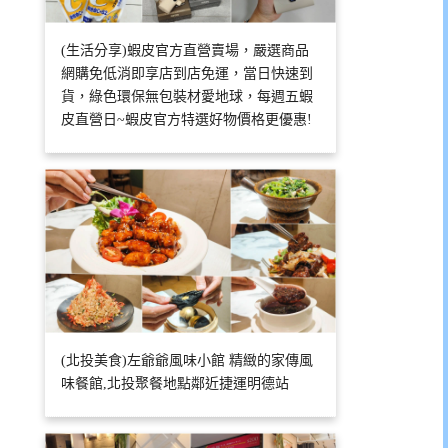
(生活分享)蝦皮官方直營賣場，嚴選商品
網購免低消即享店到店免運，當日快速到
貨，綠色環保無包裝材愛地球，每週五蝦
皮直營日~蝦皮官方特選好物價格更優惠!
(北投美食)左爺爺風味小館 精緻的家傳風
味餐館,北投聚餐地點鄰近捷運明德站