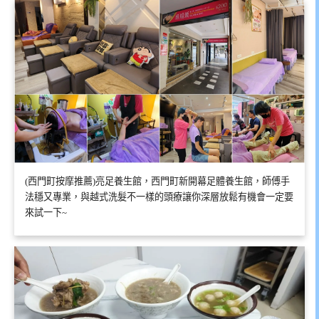
(西門町按摩推薦)亮足養生館，西門町新開幕足體養生館，師傅手
法穩又專業，與越式洗髮不一樣的頭療讓你深層放鬆有機會一定要
來試一下~