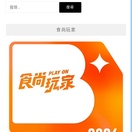
搜
尋
關
鍵
食尚玩家
字: