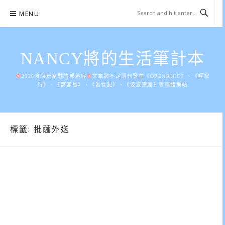
Skip
MENU
to
content
NANCY將的生活筆計本
2026食尚玩家駐站部落客
文章將不定期刊登在《OPENRICE》、《輕旅
行》、《窩客島》、《愛食記》、《波波黛麗》等媒體網站
標籤:
批薩外送