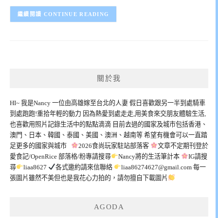
CONTINUE READING
關於我
HI~ 我是Nancy 一位由高雄嫁至台北的人妻 假日喜歡跟另一半到處騎車
到處跑跑!重拾年輕的動力 因為熱愛到處走走,用美食來交朋友體驗生活,
也喜歡用照片記錄生活中的點點滴滴 目前去過的國家及城市包括香港、
澳門、日本、韓國、泰國、美國、澳洲、越南等 希望有機會可以一直踏
足更多的國家與城市
2026食尚玩家駐站部落客
文章不定期刊登於
愛食記/OpenRice 部落格/粉專請搜尋
Nancy將的生活筆計本
IG請搜
尋
liaa8627
各式邀約請來信聯絡
liaa86274627@gmail.com
每一
張圖片雖然不美但也是我花心力拍的，請勿擅自下載圖片
AGODA