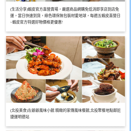
(生活分享)蝦皮官方直營賣場，嚴選商品網購免低消即享店到店免
運，當日快速到貨，綠色環保無包裝材愛地球，每週五蝦皮直營日
~蝦皮官方特選好物價格更優惠!
(北投美食)左爺爺風味小館 精緻的家傳風味餐館,北投聚餐地點鄰近
捷運明德站