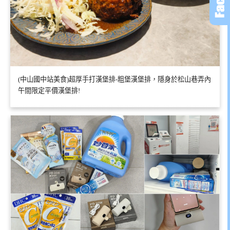
(中山國中站美食)超厚手打漢堡排-粗堡漢堡排，隱身於松山巷弄內
午間限定平價漢堡排!