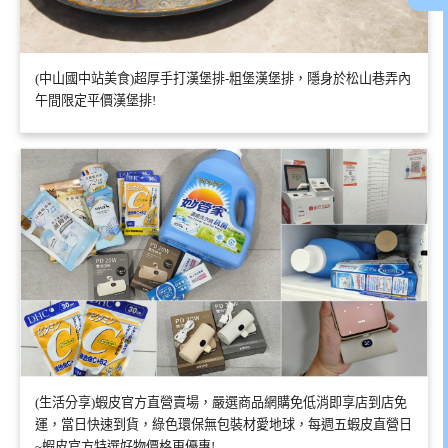
(中山國中站美食)超厚手打漢堡排-粗堡漢堡排，隱身於松山巷弄內
午間限定平價漢堡排!
(生活分享)蝦皮官方直營賣場，嚴選商品網購免低消即享店到店免
運，當日快速到貨，綠色環保無包裝材愛地球，每週五蝦皮直營日
~蝦皮官方特選好物價格更優惠!