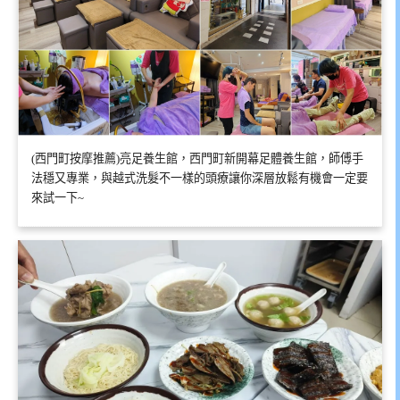
(西門町按摩推薦)亮足養生館，西門町新開幕足體養生館，師傅手
法穩又專業，與越式洗髮不一樣的頭療讓你深層放鬆有機會一定要
來試一下~