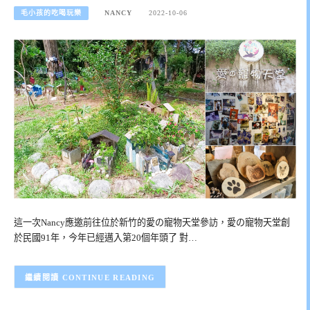
毛小孩的吃喝玩樂
NANCY
2022-10-06
這一次Nancy應邀前往位於新竹的愛の寵物天堂參訪，愛の寵物天堂創
於民國91年，今年已經邁入第20個年頭了 對…
CONTINUE READING