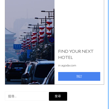
搜
尋
關