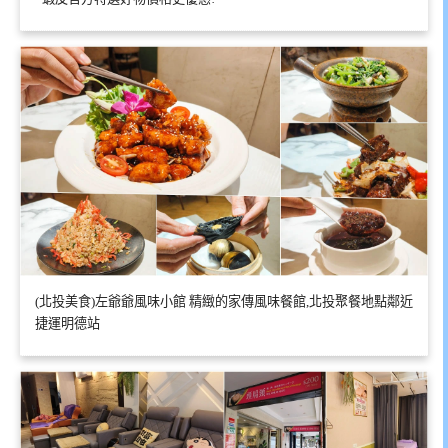
(北投美食)左爺爺風味小館 精緻的家傳風味餐館,北投聚餐地點鄰近
捷運明德站