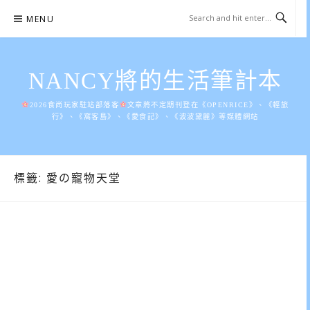
Skip
MENU
to
content
NANCY將的生活筆計本
2026食尚玩家駐站部落客
文章將不定期刊登在《OPENRICE》、《輕旅
行》、《窩客島》、《愛食記》、《波波黛麗》等媒體網站
標籤:
愛の寵物天堂