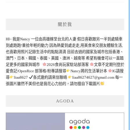
關於我
HI~ 我是Nancy 一位由高雄嫁至台北的人妻 假日喜歡跟另一半到處騎車
到處跑跑!重拾年輕的動力 因為熱愛到處走走,用美食來交朋友體驗生活,
也喜歡用照片記錄生活中的點點滴滴 目前去過的國家及城市包括香港、
澳門、日本、韓國、泰國、美國、澳洲、越南等 希望有機會可以一直踏
足更多的國家與城市
2026食尚玩家駐站部落客
文章不定期刊登於
愛食記/OpenRice 部落格/粉專請搜尋
Nancy將的生活筆計本
IG請搜
尋
liaa8627
各式邀約請來信聯絡
liaa86274627@gmail.com
每一
張圖片雖然不美但也是我花心力拍的，請勿擅自下載圖片
AGODA