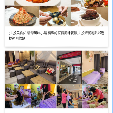
(北投美食)左爺爺風味小館 精緻的家傳風味餐館,北投聚餐地點鄰近
捷運明德站