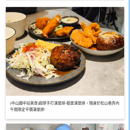
(中山國中站美食)超厚手打漢堡排-粗堡漢堡排，隱身於松山巷弄內
午間限定平價漢堡排!