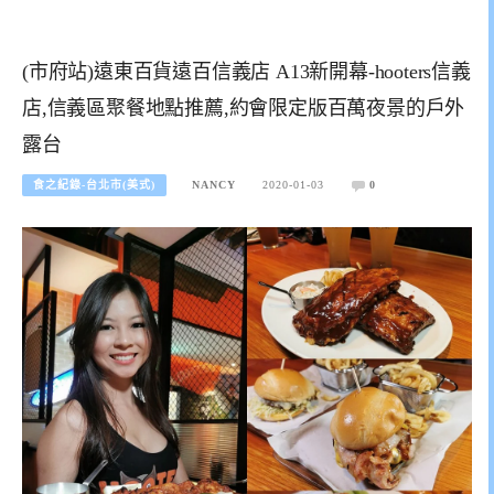
(市府站)遠東百貨遠百信義店 A13新開幕-hooters信義
店,信義區聚餐地點推薦,約會限定版百萬夜景的戶外
露台
食之紀錄-台北市(美式)
NANCY
2020-01-03
0