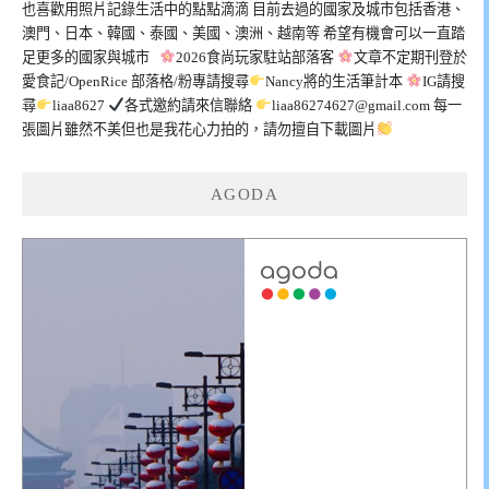
也喜歡用照片記錄生活中的點點滴滴 目前去過的國家及城市包括香港、
澳門、日本、韓國、泰國、美國、澳洲、越南等 希望有機會可以一直踏
足更多的國家與城市
2026食尚玩家駐站部落客
文章不定期刊登於
愛食記/OpenRice 部落格/粉專請搜尋
Nancy將的生活筆計本
IG請搜
尋
liaa8627
各式邀約請來信聯絡
liaa86274627@gmail.com
每一
張圖片雖然不美但也是我花心力拍的，請勿擅自下載圖片
AGODA