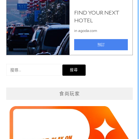
搜
尋
關
鍵
食尚玩家
字: