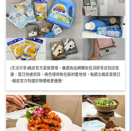
(生活分享)蝦皮官方直營賣場，嚴選商品網購免低消即享店到店免
運，當日快速到貨，綠色環保無包裝材愛地球，每週五蝦皮直營日
~蝦皮官方特選好物價格更優惠!