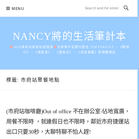
Skip
MENU
to
content
NANCY將的生活筆計本
2026食尚玩家駐站部落客
文章將不定期刊登在《OPENRICE》、《輕旅
行》、《窩客島》、《愛食記》、《波波黛麗》等媒體網站
標籤:
市府站聚餐地點
(市府站咖啡廳)Out of office 不在辦公室-佔地寬廣，
用餐不限時 ，就連假日也不限時，鄰近市府捷運站
出口只要30秒，大聊特聊不怕人趕!