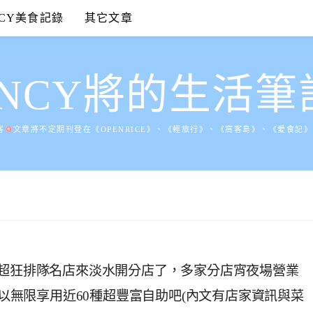
NCY美食記錄
其它文章
ANCY將的生活筆
客
文章將不定期刊登在《OPENRICE》、《輕旅行》、《窩客島》、《愛食記
鍋超狂排隊名店來淡水開分店了，多家分店宵夜場營業
可以無限享用近60種超豐富自助吧(內文有店家資訊與菜