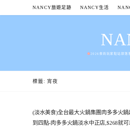
Skip
NANCY旅遊足跡
NANCY生活
NA
to
content
N
2026食尚玩家駐站部落
標籤:
宵夜
(淡水美食)全台最大火鍋集團肉多多火
到四點-肉多多火鍋淡水中正店,$268就