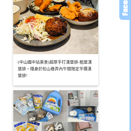
(中山國中站美食)超厚手打漢堡排-粗堡漢
堡排，隱身於松山巷弄內午間限定平價漢
堡排!