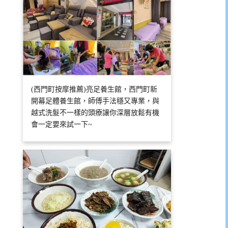
(西門町按摩推薦)亮足養生館，西門町新
開幕足體養生館，師傅手法穩又專業，與
越式洗髮不一樣的頭療讓你深層放鬆有機
會一定要來試一下~