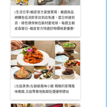
(生活分享)蝦皮官方直營賣場，嚴選商品
網購免低消即享店到店免運，當日快速到
貨，綠色環保無包裝材愛地球，每週五蝦
皮直營日~蝦皮官方特選好物價格更優惠!
(北投美食)左爺爺風味小館 精緻的家傳風
味餐館,北投聚餐地點鄰近捷運明德站