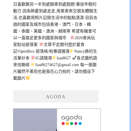
日喜歡跟另一半到處騎車到處跑跑!重拾年輕的
動力 因為熱愛到處走走,用美食來交朋友體驗生
活,也喜歡用照片記錄生活中的點點滴滴 目前去
過的國家及城市包括香港、澳門、日本、韓
國、泰國、美國、澳洲、越南等 希望有機會可
以一直踏足更多的國家與城市
2026食尚玩
家駐站部落客
文章不定期刊登於愛食
記/OpenRice 部落格/粉專請搜尋
Nancy將的生
活筆計本
IG請搜尋
liaa8627
各式邀約請
來信聯絡
liaa86274627@gmail.com
每一張圖
片雖然不美但也是我花心力拍的，請勿擅自下
載圖片
AGODA