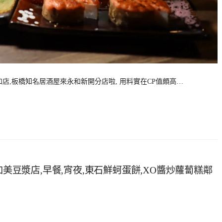
和店,板橋知名居酒屋來永和新開分店啦, 用料實在CP值頗高…
加美豆漿店,早餐,宵夜,東石鮮蚵蛋餅,XO醬炒蘿蔔糕鄰