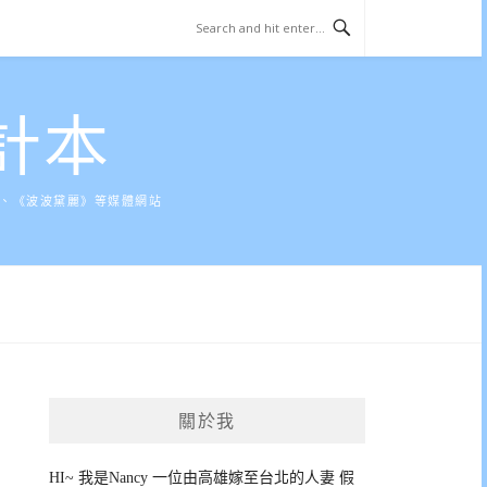
計本
》、《波波黛麗》等媒體網站
關於我
HI~ 我是Nancy 一位由高雄嫁至台北的人妻 假