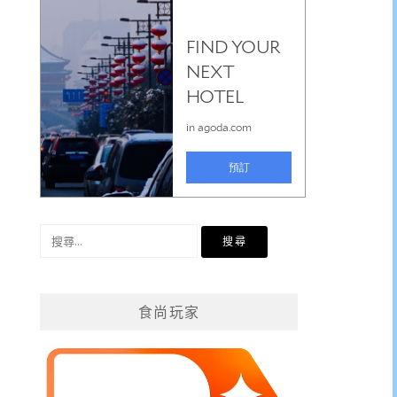
搜
尋
關
鍵
食尚玩家
字: