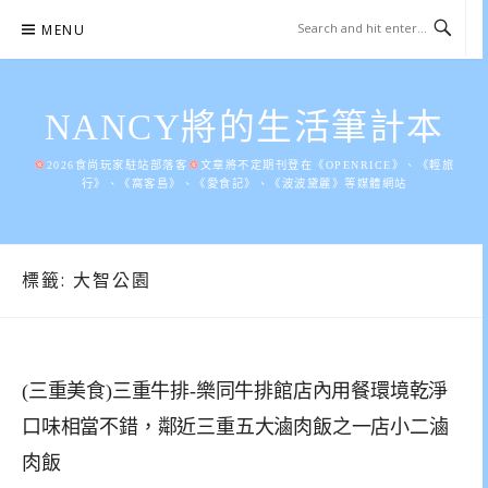
Skip
MENU
to
content
NANCY將的生活筆計本
2026食尚玩家駐站部落客
文章將不定期刊登在《OPENRICE》、《輕旅
行》、《窩客島》、《愛食記》、《波波黛麗》等媒體網站
標籤:
大智公園
(三重美食)三重牛排-樂同牛排館店內用餐環境乾淨
口味相當不錯，鄰近三重五大滷肉飯之一店小二滷
肉飯