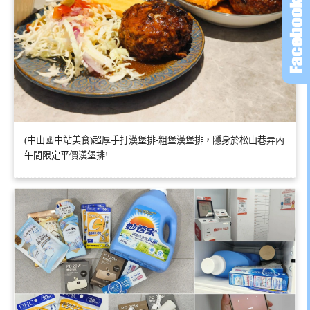
(中山國中站美食)超厚手打漢堡排-粗堡漢堡排，隱身於松山巷弄內
午間限定平價漢堡排!