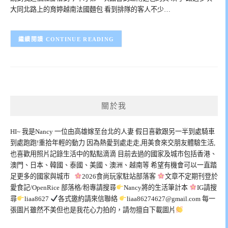
大同北路上的育婷越南法國麵包 看到排隊的客人不少…
CONTINUE READING
關於我
HI~ 我是Nancy 一位由高雄嫁至台北的人妻 假日喜歡跟另一半到處騎車
到處跑跑!重拾年輕的動力 因為熱愛到處走走,用美食來交朋友體驗生活,
也喜歡用照片記錄生活中的點點滴滴 目前去過的國家及城市包括香港、
澳門、日本、韓國、泰國、美國、澳洲、越南等 希望有機會可以一直踏
足更多的國家與城市
2026食尚玩家駐站部落客
文章不定期刊登於
愛食記/OpenRice 部落格/粉專請搜尋
Nancy將的生活筆計本
IG請搜
尋
liaa8627
各式邀約請來信聯絡
liaa86274627@gmail.com
每一
張圖片雖然不美但也是我花心力拍的，請勿擅自下載圖片