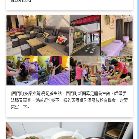
(西門町按摩推薦)亮足養生館，西門町新開幕足體養生館，師傅手
法穩又專業，與越式洗髮不一樣的頭療讓你深層放鬆有機會一定要
來試一下~