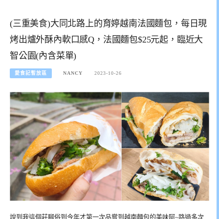
(三重美食)大同北路上的育婷越南法國麵包，每日現
烤出爐外酥內軟口感Q，法國麵包$25元起，臨近大
智公園(內含菜單)
愛食記暫放區
NANCY
2023-10-26
說到我這個莊腳俗到今年才第一次品嘗到越南麵包的美味阿~路過多次