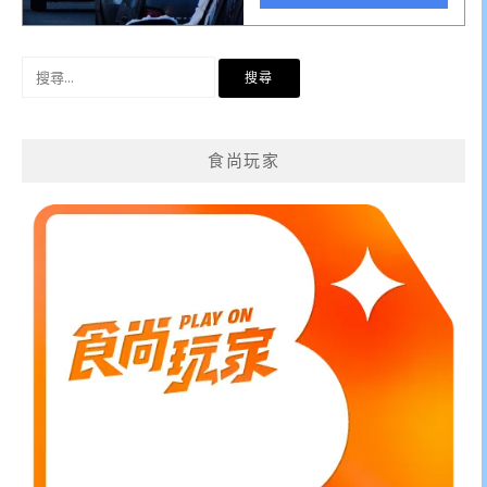
搜
尋
關
鍵
食尚玩家
字: