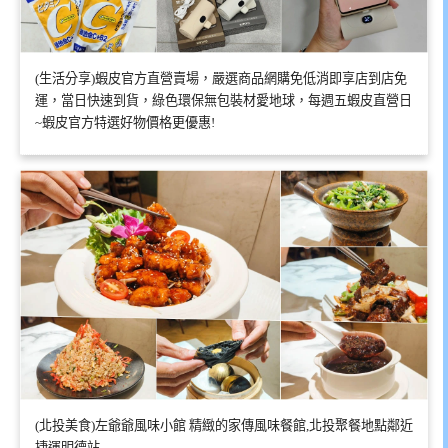
(生活分享)蝦皮官方直營賣場，嚴選商品網購免低消即享店到店免
運，當日快速到貨，綠色環保無包裝材愛地球，每週五蝦皮直營日
~蝦皮官方特選好物價格更優惠!
(北投美食)左爺爺風味小館 精緻的家傳風味餐館,北投聚餐地點鄰近
捷運明德站