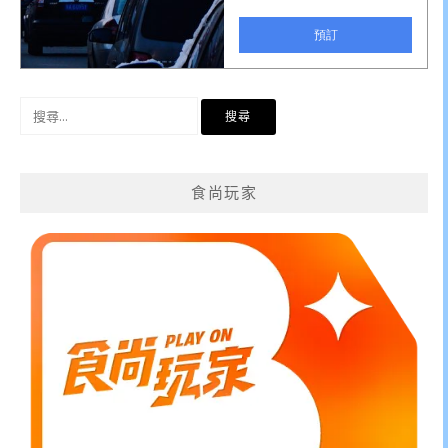
搜
尋
關
鍵
食尚玩家
字: