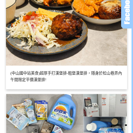
(中山國中站美食)超厚手打漢堡排-粗堡漢堡排，隱身於松山巷弄內
午間限定平價漢堡排!