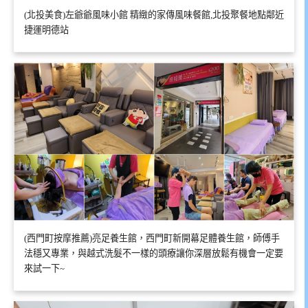
(北投美食)左爺爺風味小館 精緻的家傳風味餐館,北投聚餐地點鄰近
捷運明德站
(西門町按摩推薦)亮足養生館，西門町新開幕足體養生館，師傅手
法穩又專業，與越式洗髮不一樣的頭療讓你深層放鬆有機會一定要
來試一下~