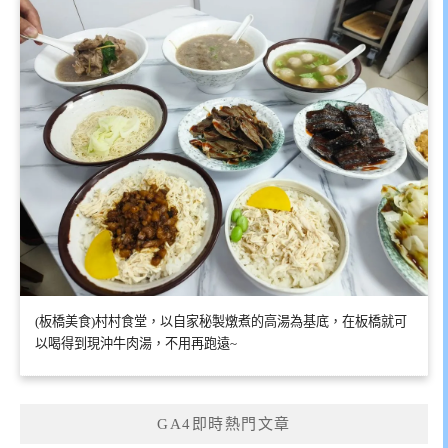
(板橋美食)村村食堂，以自家秘製燉煮的高湯為基底，在板橋就可
以喝得到現沖牛肉湯，不用再跑遠~
GA4即時熱門文章