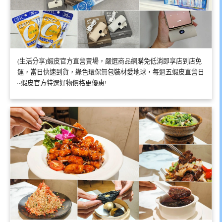
(生活分享)蝦皮官方直營賣場，嚴選商品網購免低消即享店到店免
運，當日快速到貨，綠色環保無包裝材愛地球，每週五蝦皮直營日
~蝦皮官方特選好物價格更優惠!