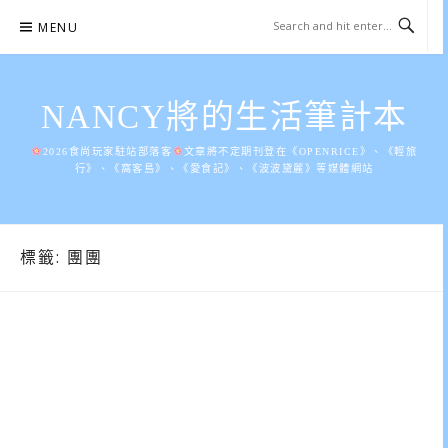
Skip
MENU
to
content
NANCY將的生活筆計本
2026食尚玩家駐站部落客
文章將不定期刊登在《OPENRICE》、《輕旅
行》、《窩客島》、《愛食記》、《波波黛麗》等媒體網站
標籤:
團團