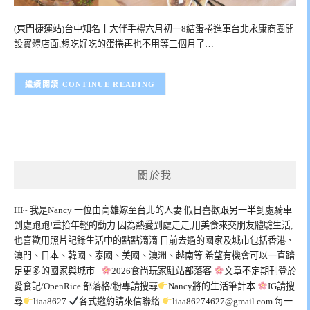
(東門捷運站)台中知名十大伴手禮六月初一8結蛋捲進軍台北永康商圈開
設實體店面,想吃好吃的蛋捲再也不用等三個月了…
CONTINUE READING
關於我
HI~ 我是Nancy 一位由高雄嫁至台北的人妻 假日喜歡跟另一半到處騎車
到處跑跑!重拾年輕的動力 因為熱愛到處走走,用美食來交朋友體驗生活,
也喜歡用照片記錄生活中的點點滴滴 目前去過的國家及城市包括香港、
澳門、日本、韓國、泰國、美國、澳洲、越南等 希望有機會可以一直踏
足更多的國家與城市
2026食尚玩家駐站部落客
文章不定期刊登於
愛食記/OpenRice 部落格/粉專請搜尋
Nancy將的生活筆計本
IG請搜
尋
liaa8627
各式邀約請來信聯絡
liaa86274627@gmail.com
每一