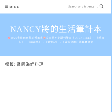
Skip
MENU
to
content
NANCY將的生活筆計本
2026食尚玩家駐站部落客
文章將不定期刊登在《OPENRICE》、《輕旅
行》、《窩客島》、《愛食記》、《波波黛麗》等媒體網站
標籤:
喬園海鮮料理