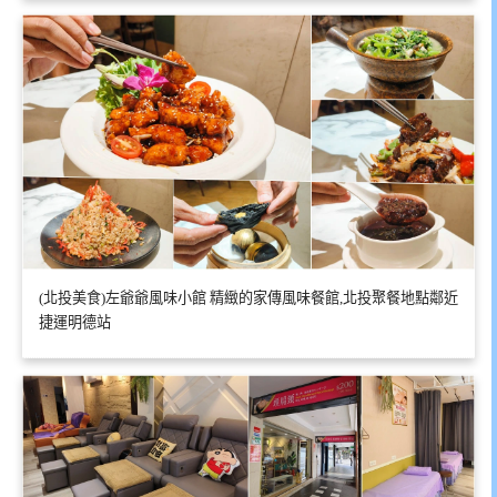
(北投美食)左爺爺風味小館 精緻的家傳風味餐館,北投聚餐地點鄰近
捷運明德站