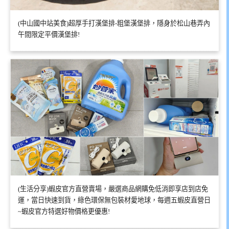
(中山國中站美食)超厚手打漢堡排-粗堡漢堡排，隱身於松山巷弄內
午間限定平價漢堡排!
(生活分享)蝦皮官方直營賣場，嚴選商品網購免低消即享店到店免
運，當日快速到貨，綠色環保無包裝材愛地球，每週五蝦皮直營日
~蝦皮官方特選好物價格更優惠!