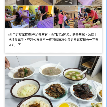
(西門町按摩推薦)亮足養生館，西門町新開幕足體養生館，師傅手
法穩又專業，與越式洗髮不一樣的頭療讓你深層放鬆有機會一定要
來試一下~