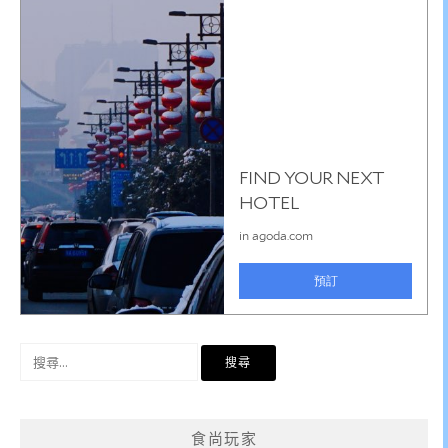
搜
尋
關
鍵
食尚玩家
字: