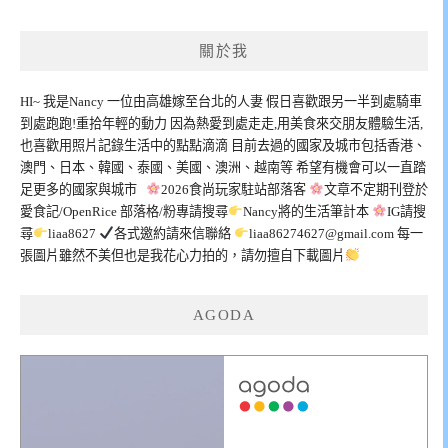
關於我
HI~ 我是Nancy 一位由高雄嫁至台北的人妻 假日喜歡跟另一半到處騎車
到處跑跑!重拾年輕的動力 因為熱愛到處走走,用美食來交朋友體驗生活,
也喜歡用照片記錄生活中的點點滴滴 目前去過的國家及城市包括香港、
澳門、日本、韓國、泰國、美國、澳洲、越南等 希望有機會可以一直踏
足更多的國家與城市
2026食尚玩家駐站部落客
文章不定期刊登於
愛食記/OpenRice 部落格/粉專請搜尋
Nancy將的生活筆計本
IG請搜
尋
liaa8627
各式邀約請來信聯絡
liaa86274627@gmail.com
每一
張圖片雖然不美但也是我花心力拍的，請勿擅自下載圖片
AGODA