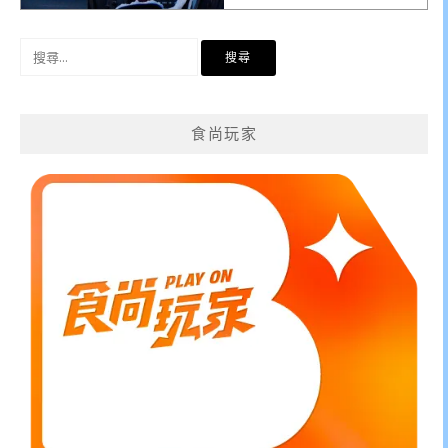
搜
尋
關
鍵
食尚玩家
字: