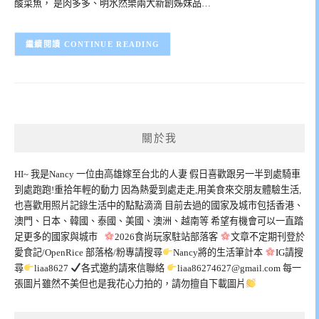
酸菜魚， 是肉多多、明水然樂兩大新創姊妹品…
CONTINUE READING
關於我
HI~ 我是Nancy 一位由高雄嫁至台北的人妻 假日喜歡跟另一半到處騎車
到處跑跑!重拾年輕的動力 因為熱愛到處走走,用美食來交朋友體驗生活,
也喜歡用照片記錄生活中的點點滴滴 目前去過的國家及城市包括香港、
澳門、日本、韓國、泰國、美國、澳洲、越南等 希望有機會可以一直踏
足更多的國家與城市
2026食尚玩家駐站部落客
文章不定期刊登於
愛食記/OpenRice 部落格/粉專請搜尋
Nancy將的生活筆計本
IG請搜
尋
liaa8627
各式邀約請來信聯絡
liaa86274627@gmail.com
每一
張圖片雖然不美但也是我花心力拍的，請勿擅自下載圖片