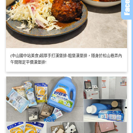
(中山國中站美食)超厚手打漢堡排-粗堡漢堡排，隱身於松山巷弄內
午間限定平價漢堡排!