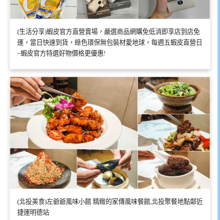
(生活分享)蝦皮官方直營賣場，嚴選商品網購免低消即享店到店免
運，當日快速到貨，綠色環保無包裝材愛地球，每週五蝦皮直營日
~蝦皮官方特選好物價格更優惠!
(北投美食)左爺爺風味小館 精緻的家傳風味餐館,北投聚餐地點鄰近
捷運明德站