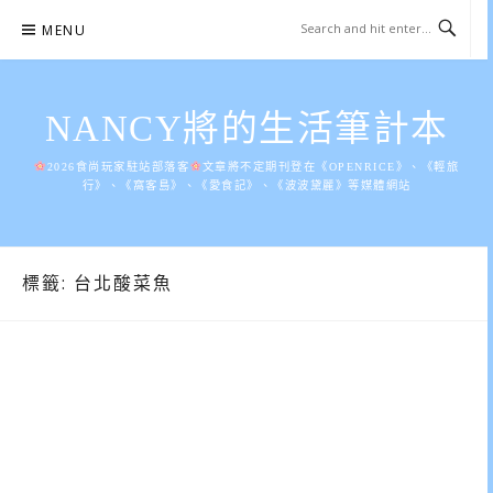
Skip
MENU
to
content
NANCY將的生活筆計本
2026食尚玩家駐站部落客
文章將不定期刊登在《OPENRICE》、《輕旅
行》、《窩客島》、《愛食記》、《波波黛麗》等媒體網站
標籤:
台北酸菜魚