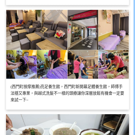
(西門町按摩推薦)亮足養生館，西門町新開幕足體養生館，師傅手
法穩又專業，與越式洗髮不一樣的頭療讓你深層放鬆有機會一定要
來試一下~