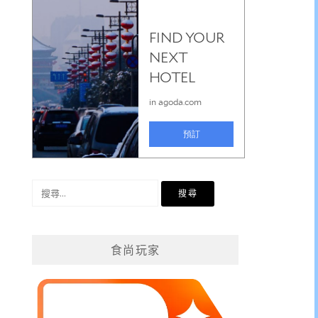
搜
尋
關
鍵
食尚玩家
字: