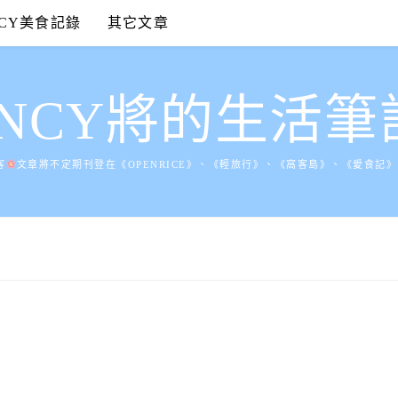
NCY美食記錄
其它文章
ANCY將的生活筆
客
文章將不定期刊登在《OPENRICE》、《輕旅行》、《窩客島》、《愛食記