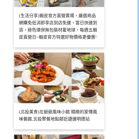
(生活分享)蝦皮官方直營賣場，嚴選商品
網購免低消即享店到店免運，當日快速到
貨，綠色環保無包裝材愛地球，每週五蝦
皮直營日~蝦皮官方特選好物價格更優惠!
(北投美食)左爺爺風味小館 精緻的家傳風
味餐館,北投聚餐地點鄰近捷運明德站