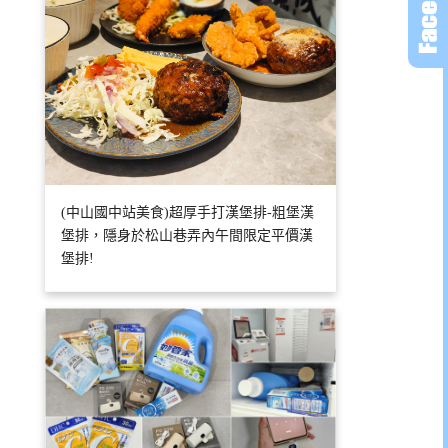
(中山國中站美食)超厚手打漢堡排-粗堡漢
堡排，隱身於松山巷弄內午間限定平價漢
堡排!