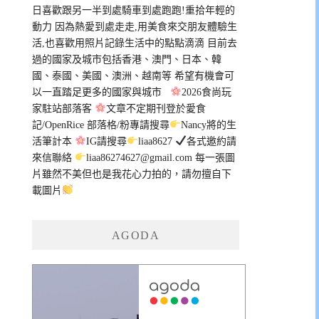
日喜歡跟另一半到處騎車到處跑跑!重拾年輕的
動力 因為熱愛到處走走,用美食來交朋友體驗生
活,也喜歡用照片記錄生活中的點點滴滴 目前去
過的國家及城市包括香港、澳門、日本、韓
國、泰國、美國、澳洲、越南等 希望有機會可
以一直踏足更多的國家與城市
2026食尚玩
家駐站部落客
文章不定期刊登於愛食
記/OpenRice 部落格/粉專請搜尋
Nancy將的生
活筆計本
IG請搜尋
liaa8627
各式邀約請
來信聯絡
liaa86274627@gmail.com
每一張圖
片雖然不美但也是我花心力拍的，請勿擅自下
載圖片
AGODA