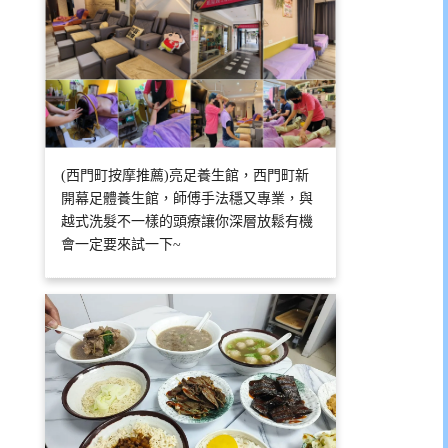
(西門町按摩推薦)亮足養生館，西門町新
開幕足體養生館，師傅手法穩又專業，與
越式洗髮不一樣的頭療讓你深層放鬆有機
會一定要來試一下~