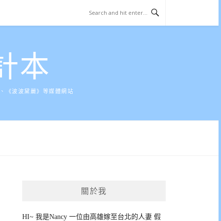
計本
》、《波波黛麗》等媒體網站
關於我
HI~ 我是Nancy 一位由高雄嫁至台北的人妻 假