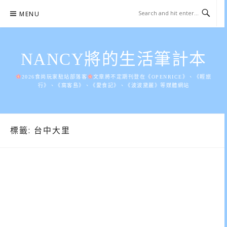
Skip
MENU
to
content
NANCY將的生活筆計本
2026食尚玩家駐站部落客
文章將不定期刊登在《OPENRICE》、《輕旅
行》、《窩客島》、《愛食記》、《波波黛麗》等媒體網站
標籤:
台中大里