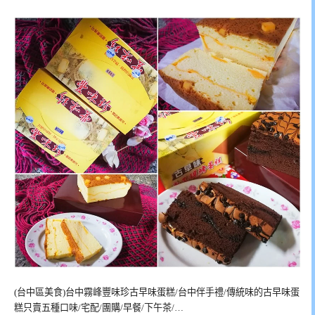
(台中區美食)台中霧峰豐味珍古早味蛋糕/台中伴手禮/傳統味的古早味蛋
糕只賣五種口味/宅配/團購/早餐/下午茶/…