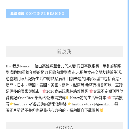
CONTINUE READING
關於我
HI~ 我是Nancy 一位由高雄嫁至台北的人妻 假日喜歡跟另一半到處騎車
到處跑跑!重拾年輕的動力 因為熱愛到處走走,用美食來交朋友體驗生活,
也喜歡用照片記錄生活中的點點滴滴 目前去過的國家及城市包括香港、
澳門、日本、韓國、泰國、美國、澳洲、越南等 希望有機會可以一直踏
足更多的國家與城市
2026食尚玩家駐站部落客
文章不定期刊登於
愛食記/OpenRice 部落格/粉專請搜尋
Nancy將的生活筆計本
IG請搜
尋
liaa8627
各式邀約請來信聯絡
liaa86274627@gmail.com
每一
張圖片雖然不美但也是我花心力拍的，請勿擅自下載圖片
AGODA