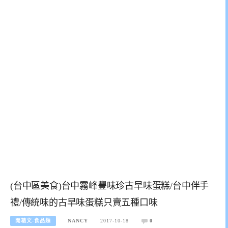
(台中區美食)台中霧峰豐味珍古早味蛋糕/台中伴手
禮/傳統味的古早味蛋糕只賣五種口味
開箱文-食品類
NANCY
2017-10-18
0