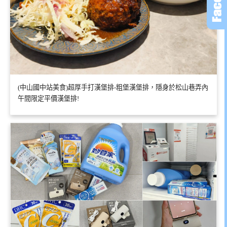
(中山國中站美食)超厚手打漢堡排-粗堡漢堡排，隱身於松山巷弄內
午間限定平價漢堡排!