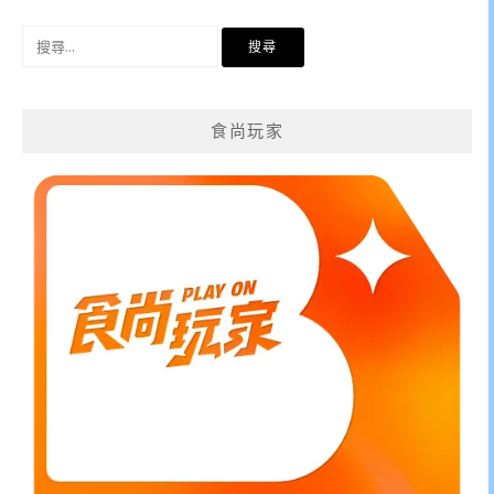
搜
尋
關
鍵
食尚玩家
字: