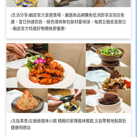
(生活分享)蝦皮官方直營賣場，嚴選商品網購免低消即享店到店免
運，當日快速到貨，綠色環保無包裝材愛地球，每週五蝦皮直營日
~蝦皮官方特選好物價格更優惠!
(北投美食)左爺爺風味小館 精緻的家傳風味餐館,北投聚餐地點鄰近
捷運明德站