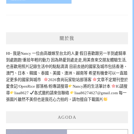
關於我
HI~ 我是Nancy 一位由高雄嫁至台北的人妻 假日喜歡跟另一半到處騎車
到處跑跑!重拾年輕的動力 因為熱愛到處走走,用美食來交朋友體驗生活,
也喜歡用照片記錄生活中的點點滴滴 目前去過的國家及城市包括香港、
澳門、日本、韓國、泰國、美國、澳洲、越南等 希望有機會可以一直踏
足更多的國家與城市
2026食尚玩家駐站部落客
文章不定期刊登於
愛食記/OpenRice 部落格/粉專請搜尋
Nancy將的生活筆計本
IG請搜
尋
liaa8627
各式邀約請來信聯絡
liaa86274627@gmail.com
每一
張圖片雖然不美但也是我花心力拍的，請勿擅自下載圖片
AGODA