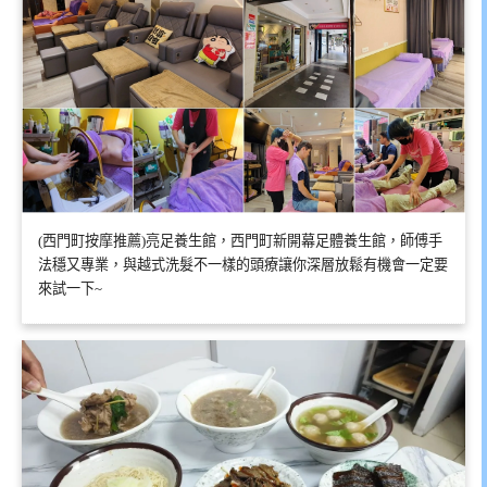
(西門町按摩推薦)亮足養生館，西門町新開幕足體養生館，師傅手
法穩又專業，與越式洗髮不一樣的頭療讓你深層放鬆有機會一定要
來試一下~