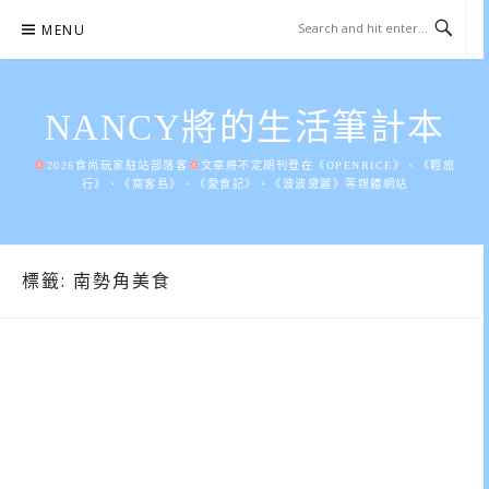
Skip
MENU
to
content
NANCY將的生活筆計本
2026食尚玩家駐站部落客
文章將不定期刊登在《OPENRICE》、《輕旅
行》、《窩客島》、《愛食記》、《波波黛麗》等媒體網站
標籤:
南勢角美食