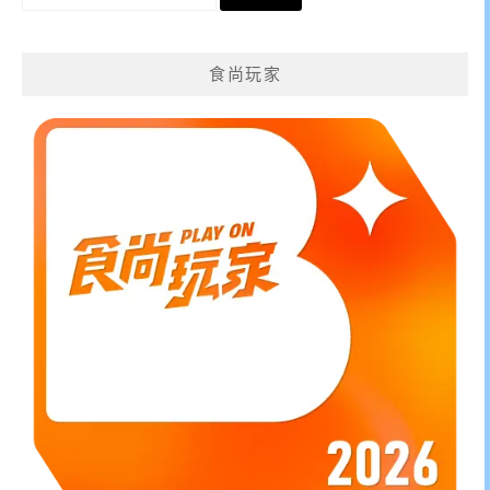
尋
關
鍵
食尚玩家
字: