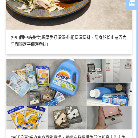
(中山國中站美食)超厚手打漢堡排-粗堡漢堡排，隱身於松山巷弄內
午間限定平價漢堡排!
(生活分享)蝦皮官方直營賣場，嚴選商品網購免低消即享店到店免