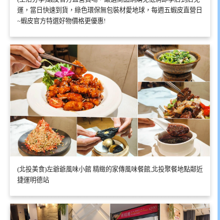
運，當日快速到貨，綠色環保無包裝材愛地球，每週五蝦皮直營日
~蝦皮官方特選好物價格更優惠!
(北投美食)左爺爺風味小館 精緻的家傳風味餐館,北投聚餐地點鄰近
捷運明德站