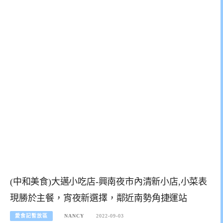
(中和美食)大邁小吃店-興南夜市內清新小店,小菜表
現勝於主餐，宵夜新選擇，鄰近南勢角捷運站
愛食記暫放區
NANCY
2022-09-03