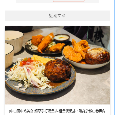
近期文章
(中山國中站美食)超厚手打漢堡排-粗堡漢堡排，隱身於松山巷弄內