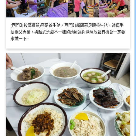
(西門町按摩推薦)亮足養生館，西門町新開幕足體養生館，師傅手
法穩又專業，與越式洗髮不一樣的頭療讓你深層放鬆有機會一定要
來試一下~