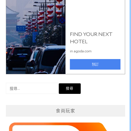
搜
尋
關
鍵
食尚玩家
字: