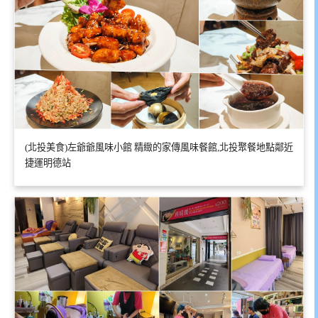
(北投美食)左爺爺風味小館 精緻的家傳風味餐館,北投聚餐地點鄰近
捷運明德站