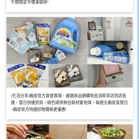
午間限定平價漢堡排!
(生活分享)蝦皮官方直營賣場，嚴選商品網購免低消即享店到店免
運，當日快速到貨，綠色環保無包裝材愛地球，每週五蝦皮直營日
~蝦皮官方特選好物價格更優惠!