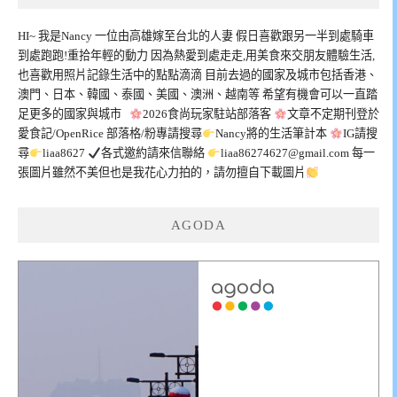
HI~ 我是Nancy 一位由高雄嫁至台北的人妻 假日喜歡跟另一半到處騎車
到處跑跑!重拾年輕的動力 因為熱愛到處走走,用美食來交朋友體驗生活,
也喜歡用照片記錄生活中的點點滴滴 目前去過的國家及城市包括香港、
澳門、日本、韓國、泰國、美國、澳洲、越南等 希望有機會可以一直踏
足更多的國家與城市
2026食尚玩家駐站部落客
文章不定期刊登於
愛食記/OpenRice 部落格/粉專請搜尋
Nancy將的生活筆計本
IG請搜
尋
liaa8627
各式邀約請來信聯絡
liaa86274627@gmail.com
每一
張圖片雖然不美但也是我花心力拍的，請勿擅自下載圖片
AGODA