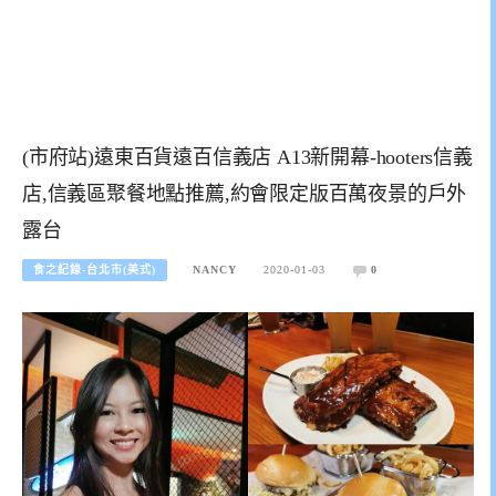
(市府站)遠東百貨遠百信義店 A13新開幕-hooters信義
店,信義區聚餐地點推薦,約會限定版百萬夜景的戶外
露台
食之紀錄-台北市(美式)
NANCY
2020-01-03
0