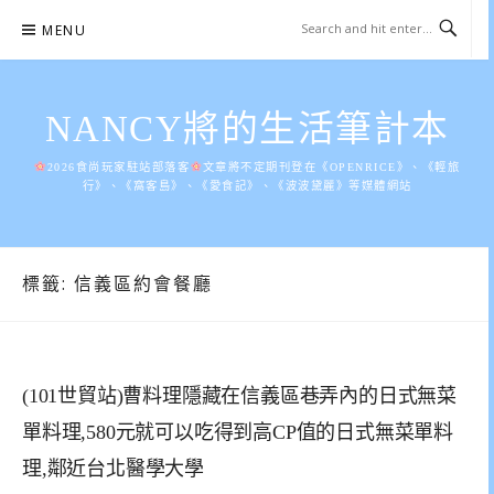
Skip
MENU
to
content
NANCY將的生活筆計本
2026食尚玩家駐站部落客
文章將不定期刊登在《OPENRICE》、《輕旅
行》、《窩客島》、《愛食記》、《波波黛麗》等媒體網站
標籤:
信義區約會餐廳
(101世貿站)曹料理隱藏在信義區巷弄內的日式無菜
單料理,580元就可以吃得到高CP值的日式無菜單料
理,鄰近台北醫學大學