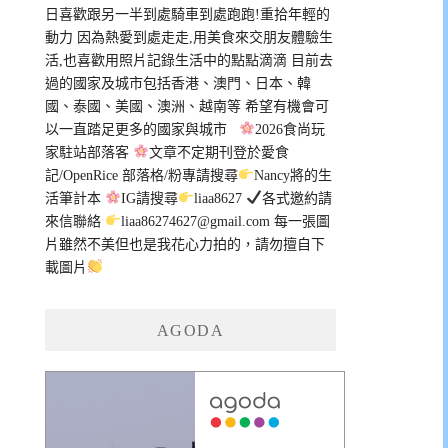
日喜歡跟另一半到處騎車到處跑跑!重拾年輕的
動力 因為熱愛到處走走,用美食來交朋友體驗生
活,也喜歡用照片記錄生活中的點點滴滴 目前去
過的國家及城市包括香港、澳門、日本、韓
國、泰國、美國、澳洲、越南等 希望有機會可
以一直踏足更多的國家與城市
2026食尚玩
家駐站部落客
文章不定期刊登於愛食
記/OpenRice 部落格/粉專請搜尋
Nancy將的生
活筆計本
IG請搜尋
liaa8627
各式邀約請
來信聯絡
liaa86274627@gmail.com
每一張圖
片雖然不美但也是我花心力拍的，請勿擅自下
載圖片
AGODA