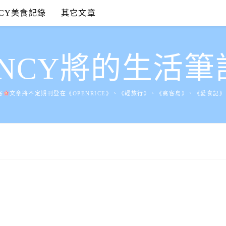
NCY美食記錄
其它文章
ANCY將的生活筆
客
文章將不定期刊登在《OPENRICE》、《輕旅行》、《窩客島》、《愛食記