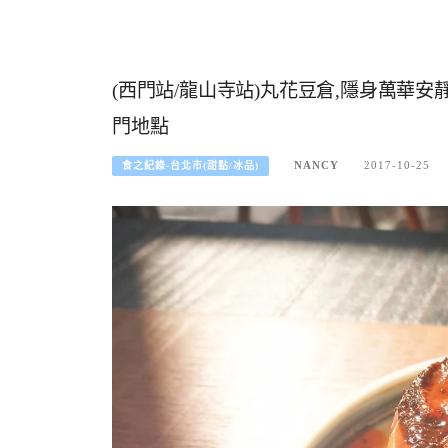
(西門站/龍山寺站)丸花豆倉,隱身萬華安
門地點
NANCY
2017-10-25
食之紀錄-台北市(甜點/冰品)