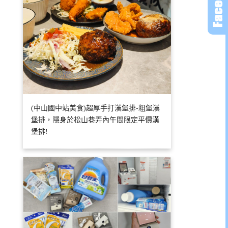
(中山國中站美食)超厚手打漢堡排-粗堡漢
堡排，隱身於松山巷弄內午間限定平價漢
堡排!