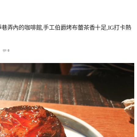
靜巷弄內的咖啡館,手工伯爵烤布蕾茶香十足,IG打卡熱
0