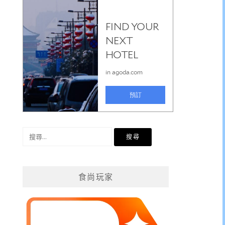
搜
尋
關
鍵
食尚玩家
字: