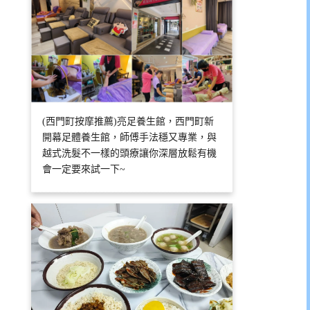
(西門町按摩推薦)亮足養生館，西門町新
開幕足體養生館，師傅手法穩又專業，與
越式洗髮不一樣的頭療讓你深層放鬆有機
會一定要來試一下~