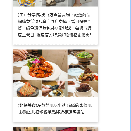
(生活分享)蝦皮官方直營賣場，嚴選商品
網購免低消即享店到店免運，當日快速到
貨，綠色環保無包裝材愛地球，每週五蝦
皮直營日~蝦皮官方特選好物價格更優惠!
(北投美食)左爺爺風味小館 精緻的家傳風
味餐館,北投聚餐地點鄰近捷運明德站