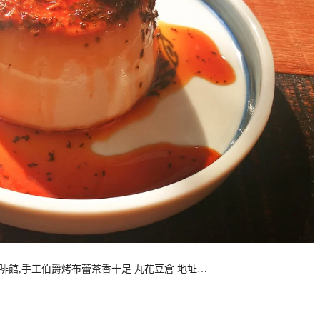
啡館,手工伯爵烤布蕾茶香十足 丸花豆倉 地址…