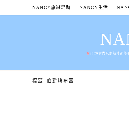
Skip
NANCY旅遊足跡
NANCY生活
NA
to
content
N
2026食尚玩家駐站部落
標籤:
伯爵烤布蕾