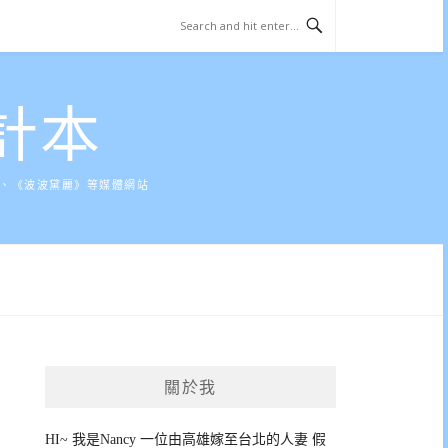
計本
》、《波波黛麗》等媒體網站
關於我
HI~ 我是Nancy 一位由高雄嫁至台北的人妻 假