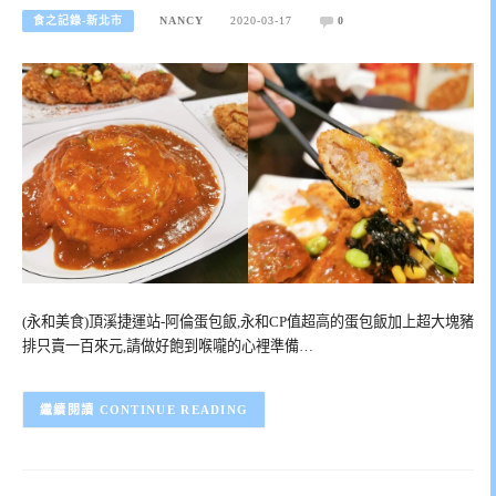
食之記錄-新北市
NANCY
2020-03-17
0
(永和美食)頂溪捷運站-阿倫蛋包飯,永和CP值超高的蛋包飯加上超大塊豬
排只賣一百來元,請做好飽到喉嚨的心裡準備…
CONTINUE READING