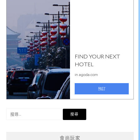
搜
尋
關
鍵
食尚玩家
字: