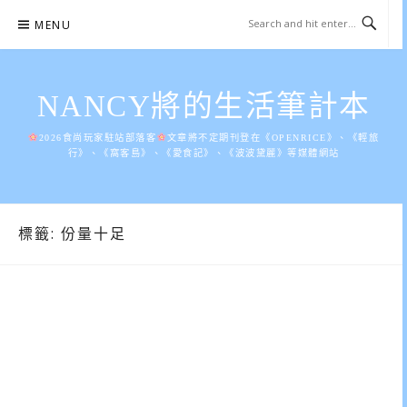
Skip
MENU
to
content
NANCY將的生活筆計本
2026食尚玩家駐站部落客
文章將不定期刊登在《OPENRICE》、《輕旅
行》、《窩客島》、《愛食記》、《波波黛麗》等媒體網站
標籤:
份量十足