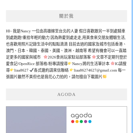
關於我
HI~ 我是Nancy 一位由高雄嫁至台北的人妻 假日喜歡跟另一半到處騎車
到處跑跑!重拾年輕的動力 因為熱愛到處走走,用美食來交朋友體驗生活,
也喜歡用照片記錄生活中的點點滴滴 目前去過的國家及城市包括香港、
澳門、日本、韓國、泰國、美國、澳洲、越南等 希望有機會可以一直踏
足更多的國家與城市
2026食尚玩家駐站部落客
文章不定期刊登於
愛食記/OpenRice 部落格/粉專請搜尋
Nancy將的生活筆計本
IG請搜
尋
liaa8627
各式邀約請來信聯絡
liaa86274627@gmail.com
每一
張圖片雖然不美但也是我花心力拍的，請勿擅自下載圖片
AGODA