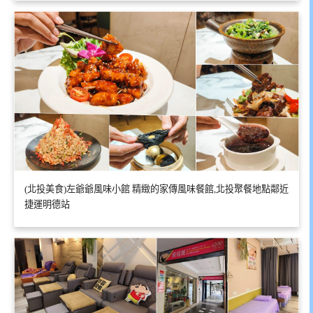
(北投美食)左爺爺風味小館 精緻的家傳風味餐館,北投聚餐地點鄰近
捷運明德站