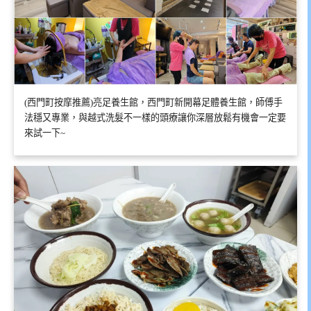
(西門町按摩推薦)亮足養生館，西門町新開幕足體養生館，師傅手
法穩又專業，與越式洗髮不一樣的頭療讓你深層放鬆有機會一定要
來試一下~