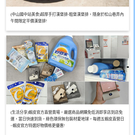
(中山國中站美食)超厚手打漢堡排-粗堡漢堡排，隱身於松山巷弄內
午間限定平價漢堡排!
(生活分享)蝦皮官方直營賣場，嚴選商品網購免低消即享店到店免
運，當日快速到貨，綠色環保無包裝材愛地球，每週五蝦皮直營日
~蝦皮官方特選好物價格更優惠!