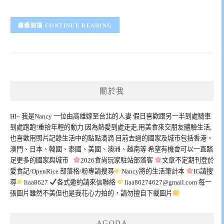
CONTINUE READING
關於我
HI~ 我是Nancy 一位由高雄嫁至台北的人妻 假日喜歡跟另一半到處騎車
到處跑跑!重拾年輕的動力 因為熱愛到處走走,用美食來交朋友體驗生活,
也喜歡用照片記錄生活中的點點滴滴 目前去過的國家及城市包括香港、
澳門、日本、韓國、泰國、美國、澳洲、越南等 希望有機會可以一直踏
足更多的國家與城市
2026食尚玩家駐站部落客
文章不定期刊登於
愛食記/OpenRice 部落格/粉專請搜尋
Nancy將的生活筆計本
IG請搜
尋
liaa8627
各式邀約請來信聯絡
liaa86274627@gmail.com
每一
張圖片雖然不美但也是我花心力拍的，請勿擅自下載圖片
AGODA