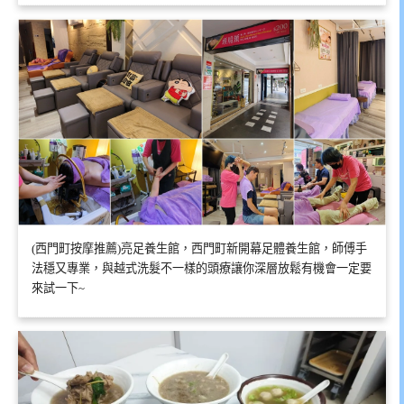
(西門町按摩推薦)亮足養生館，西門町新開幕足體養生館，師傅手
法穩又專業，與越式洗髮不一樣的頭療讓你深層放鬆有機會一定要
來試一下~