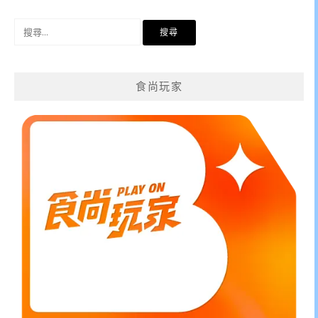
搜
尋
關
鍵
食尚玩家
字: