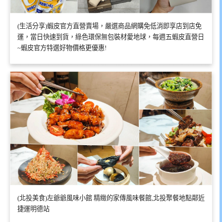
(生活分享)蝦皮官方直營賣場，嚴選商品網購免低消即享店到店免
運，當日快速到貨，綠色環保無包裝材愛地球，每週五蝦皮直營日
~蝦皮官方特選好物價格更優惠!
(北投美食)左爺爺風味小館 精緻的家傳風味餐館,北投聚餐地點鄰近
捷運明德站