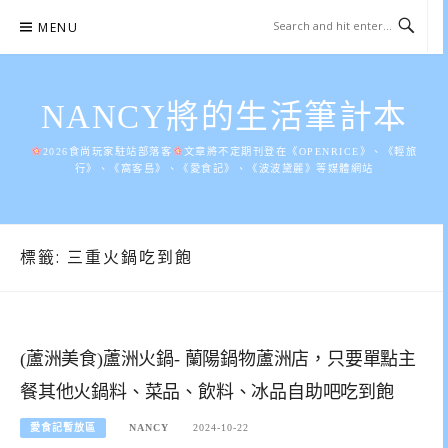
Skip
MENU
to
content
NANCY將的生活筆計本
2026食尚玩家駐站部落客
文章將不定期刊登在《OPENRICE》、《輕旅
行》、《窩客島》、《愛食記》、《波波黛麗》等媒體網站
標籤:
三重火鍋吃到飽
(蘆洲美食)蘆洲火鍋- 蘭陽鍋物蘆洲店，只要單點主
餐其他火鍋料、菜品、飲料、冰品自助吧吃到飽
愛食記暫放區
NANCY
2024-10-22