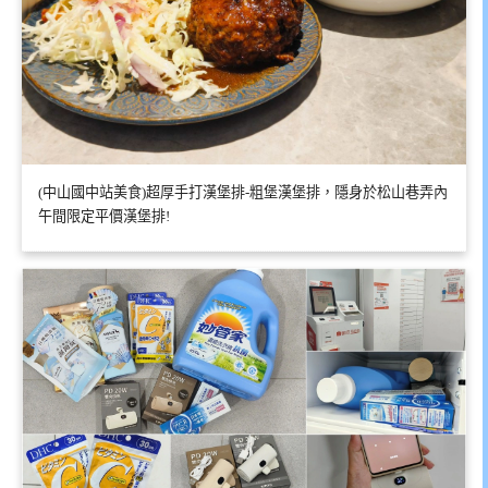
(中山國中站美食)超厚手打漢堡排-粗堡漢堡排，隱身於松山巷弄內
午間限定平價漢堡排!