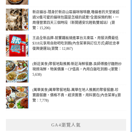
新店貓谷-隱身於新店山區貓咪咖啡廳,嚕貓者的天堂被超
過50隻可愛的貓咪包圍是怎樣的感覺?全面採預約制，一
周僅營業四天三個時段（新開通安坑輕軌雙城站）(瀏
覽：15,206)
王品全新品牌-就饗鐵板燒進軍台北東區，用餐消費最低
$318元享用自助吧吃到飽(內含菜單與訂位方式)鄰近忠孝
復興捷運站(瀏覽：12,867)
(新莊美食)聚餐地點推薦/新莊海鮮餐廳-吳師傅擔仔麵熱炒
現撈海鮮，物美價廉，CP值高，內用白飯吃到飽~(瀏覽：
5,638)
(萬華美食)萬華聚餐地點-萬華在地人推薦的聚餐餐廳-珍
寶園餐廳，價格不貴，經濟實惠，用料實在(內含菜單)(瀏
覽：7,778)
GA4瀏覽人氣