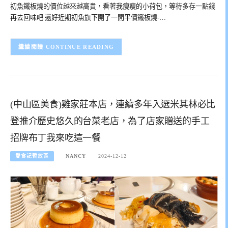
初魚鐵板燒的價位越來越高貴，看著我瘦瘦的小荷包，等待多存一點錢
再去回味吧 還好近期初魚旗下開了一間平價鐵板燒-…
CONTINUE READING
(中山區美食)雞家莊本店，連續多年入選米其林必比
登推介歷史悠久的台菜老店，為了店家贈送的手工
招牌布丁我來吃這一餐
愛食記暫放區
NANCY
2024-12-12