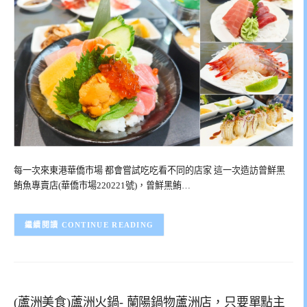
每一次來東港華僑市場 都會嘗試吃吃看不同的店家 這一次造訪曾鮮黑
鮪魚專賣店(華僑市場220221號)，曾鮮黑鮪…
CONTINUE READING
(蘆洲美食)蘆洲火鍋- 蘭陽鍋物蘆洲店，只要單點主