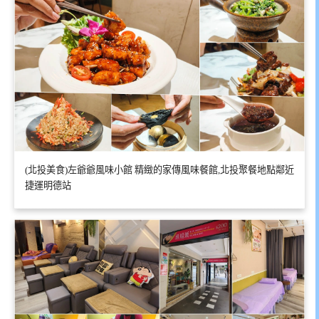
(北投美食)左爺爺風味小館 精緻的家傳風味餐館,北投聚餐地點鄰近
捷運明德站