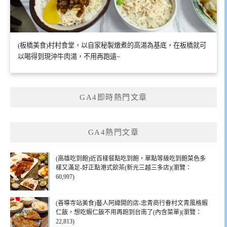
(板橋美食)村村食堂，以自家秘製燉煮的高湯為基底，在板橋就可
以喝得到現沖牛肉湯，不用再跑遠~
GA4即時熱門文章
GA4熱門文章
(高雄吃到飽)近百樣餐點吃到飽，單點等級吃到飽菜色多
樣又滿足-好正點港式飲茶(新光三越三多店)(瀏覽：
60,997)
(善導寺站美食)藝人阿緯開的店-忠青商行眷村文青風格蝦
仁飯，想吃蝦仁飯不用再跑到台南了(內含菜單)(瀏覽：
22,813)