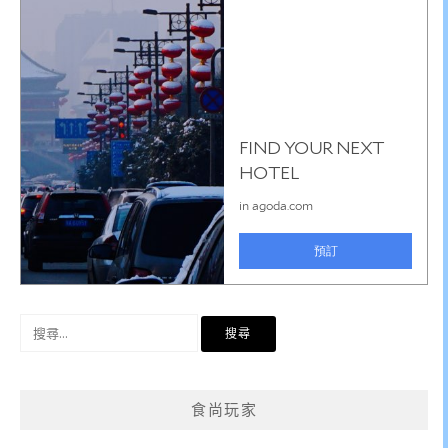
搜
尋
關
鍵
食尚玩家
字: