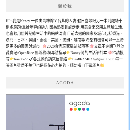
覽
關於我
HI~ 我是Nancy 一位由高雄嫁至台北的人妻 假日喜歡跟另一半到處騎車
到處跑跑!重拾年輕的動力 因為熱愛到處走走,用美食來交朋友體驗生活,
也喜歡用照片記錄生活中的點點滴滴 目前去過的國家及城市包括香港、
澳門、日本、韓國、泰國、美國、澳洲、越南等 希望有機會可以一直踏
足更多的國家與城市
2026食尚玩家駐站部落客
文章不定期刊登於
愛食記/OpenRice 部落格/粉專請搜尋
Nancy將的生活筆計本
IG請搜
尋
liaa8627
各式邀約請來信聯絡
liaa86274627@gmail.com
每一
張圖片雖然不美但也是我花心力拍的，請勿擅自下載圖片
AGODA