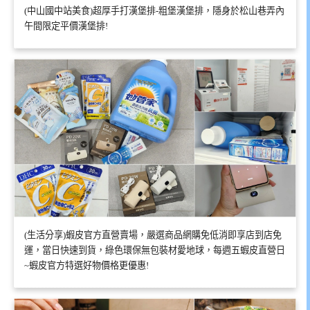
(中山國中站美食)超厚手打漢堡排-粗堡漢堡排，隱身於松山巷弄內
午間限定平價漢堡排!
(生活分享)蝦皮官方直營賣場，嚴選商品網購免低消即享店到店免
運，當日快速到貨，綠色環保無包裝材愛地球，每週五蝦皮直營日
~蝦皮官方特選好物價格更優惠!