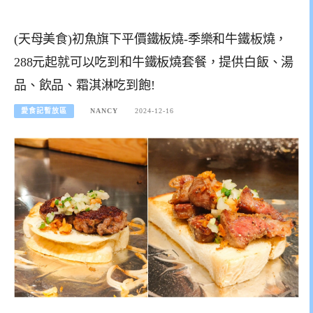
(天母美食)初魚旗下平價鐵板燒-季樂和牛鐵板燒，
288元起就可以吃到和牛鐵板燒套餐，提供白飯、湯
品、飲品、霜淇淋吃到飽!
愛食記暫放區
NANCY
2024-12-16