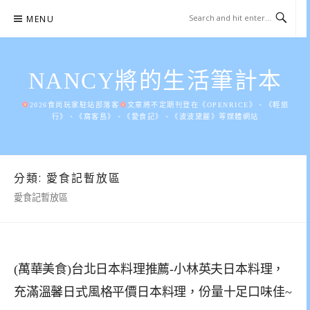
Skip
MENU
to
content
NANCY將的生活筆計本
2026食尚玩家駐站部落客
文章將不定期刊登在《OPENRICE》、《輕旅
行》、《窩客島》、《愛食記》、《波波黛麗》等媒體網站
分類:
愛食記暫放區
愛食記暫放區
(萬華美食)台北日本料理推薦-小林英夫日本料理，
充滿溫馨日式風格平價日本料理，份量十足口味佳~