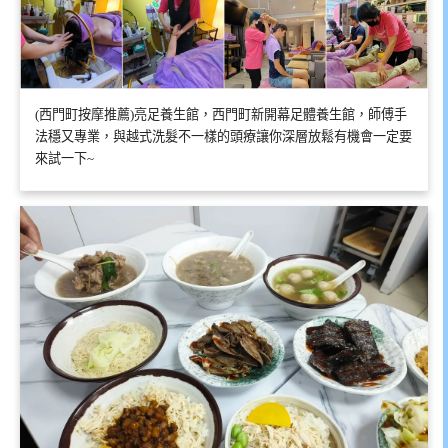
(西門町按摩推薦)亮足養生館，西門町新開幕足體養生館，師傅手
法穩又專業，與越式洗髮不一樣的頭療讓你深層放鬆有機會一定要
來試一下~