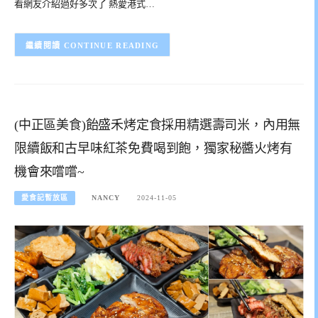
看網友介紹過好多次了 熱愛港式…
CONTINUE READING
(中正區美食)飴盛禾烤定食採用精選壽司米，內用無
限續飯和古早味紅茶免費喝到飽，獨家秘醬火烤有
機會來嚐嚐~
愛食記暫放區
NANCY
2024-11-05